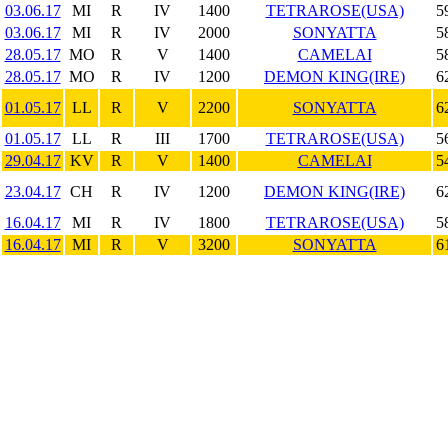
03.06.17
MI
R
IV
1400
TETRAROSE(USA)
5
03.06.17
MI
R
IV
2000
SONYATTA
5
28.05.17
MO
R
V
1400
CAMELAI
5
28.05.17
MO
R
IV
1200
DEMON KING(IRE)
6
01.05.17
LL
R
V
2200
SONYATTA
6
01.05.17
LL
R
III
1700
TETRAROSE(USA)
5
29.04.17
KV
R
V
1400
CAMELAI
5
23.04.17
CH
R
IV
1200
DEMON KING(IRE)
6
16.04.17
MI
R
IV
1800
TETRAROSE(USA)
5
16.04.17
MI
R
V
3200
SONYATTA
6