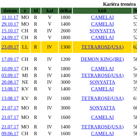
Kariéra trenéra 
datum
z
td
kat
délka
kůň
11.11.17
MO
R
V
1800
CAMELAI
5
29.10.17
MO
R
V
1400
CAMELAI
5
15.10.17
CH
R
IV
2600
SONYATTA
5
24.09.17
CH
R
V
1800
CAMELAI
5
23.09.17
LL
R
IV
1300
TETRAROSE(USA)
6
17.09.17
CH
R
IV
1200
DEMON KING(IRE)
5
10.09.17
CH
R
V
1800
CAMELAI
5
03.09.17
MI
R
IV
1400
TETRAROSE(USA)
5
20.08.17
NE
R
IV
3000
SONYATTA
5
13.08.17
KV
R
V
1400
CAMELAI
5
13.08.17
KV
R
IV
1600
TETRAROSE(USA)
6
21.07.17
MO
R
IV
3000
SONYATTA
6
21.07.17
MO
R
V
1600
CAMELAI
5
21.07.17
MO
R
IV
1400
TETRAROSE(USA)
5
09.06.17
CH
R
V
1600
CAMELAI
5