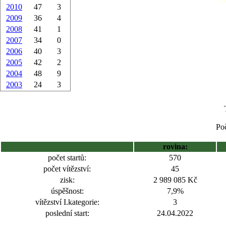
2010
47
3
2009
36
4
2008
41
1
2007
34
0
2006
40
3
2005
42
2
2004
48
9
2003
24
3
Poč
rovina:
počet startů:
570
počet vítězství:
45
zisk:
2 989 085 Kč
úspěšnost:
7,9%
vítězství I.kategorie:
3
poslední start:
24.04.2022