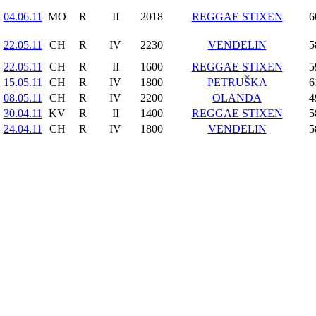
04.06.11
MO
R
II
2018
REGGAE STIXEN
6
22.05.11
CH
R
IV
2230
VENDELIN
5
22.05.11
CH
R
II
1600
REGGAE STIXEN
5
15.05.11
CH
R
IV
1800
PETRUŠKA
6
08.05.11
CH
R
IV
2200
OLANDA
4
30.04.11
KV
R
II
1400
REGGAE STIXEN
5
24.04.11
CH
R
IV
1800
VENDELIN
5