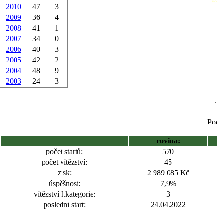
2010
47
3
2009
36
4
2008
41
1
2007
34
0
2006
40
3
2005
42
2
2004
48
9
2003
24
3
Poč
rovina:
počet startů:
570
počet vítězství:
45
zisk:
2 989 085 Kč
úspěšnost:
7,9%
vítězství I.kategorie:
3
poslední start:
24.04.2022