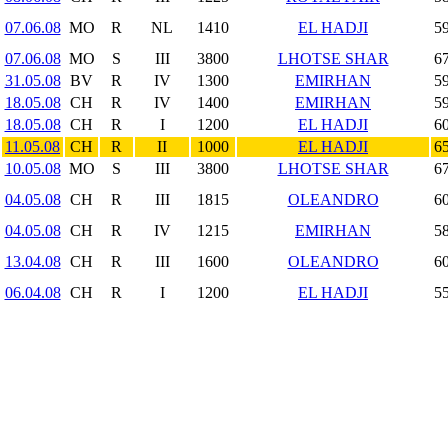
07.06.08
MO
R
NL
1410
EL HADJI
59
07.06.08
MO
S
III
3800
LHOTSE SHAR
67
31.05.08
BV
R
IV
1300
EMIRHAN
59
18.05.08
CH
R
IV
1400
EMIRHAN
59
18.05.08
CH
R
I
1200
EL HADJI
60
11.05.08
CH
R
II
1000
EL HADJI
65
10.05.08
MO
S
III
3800
LHOTSE SHAR
67
04.05.08
CH
R
III
1815
OLEANDRO
60
04.05.08
CH
R
IV
1215
EMIRHAN
58
13.04.08
CH
R
III
1600
OLEANDRO
60
06.04.08
CH
R
I
1200
EL HADJI
55