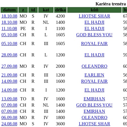
Kariéra trenéra 
datum
z
td
kat
délka
kůň
h
18.10.08
MO
S
IV
4200
LHOTSE SHAR
67
18.10.08
MO
R
NL
1400
EL HADJI
59
11.10.08
PE
R
I
1100
EL HADJI
58
05.10.08
CH
R
L
1605
GOD BLESS YOU
58
05.10.08
CH
R
III
1605
ROYAL FAIR
58
28.09.08
CH
R
L
1200
EL HADJI
59
27.09.08
MO
R
IV
2000
OLEANDRO
60
21.09.08
CH
R
III
1200
EARLIEN
56
14.09.08
CH
R
III
1600
ROYAL FAIR
58
14.09.08
CH
R
I
1200
EL HADJI
60
13.09.08
TO
R
IV
1600
EMIRHAN
57
07.09.08
CH
R
NL
1400
GOD BLESS YOU
57
07.09.08
CH
R
III
1400
EMIRHAN
57
06.09.08
MO
R
IV
1800
OLEANDRO
60
24.08.08
MO
S
IV
3600
LHOTSE SHAR
69