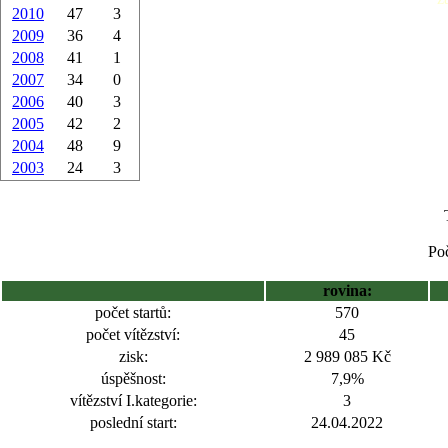
2010
47
3
2009
36
4
2008
41
1
2007
34
0
2006
40
3
2005
42
2
2004
48
9
2003
24
3
Poč
rovina:
počet startů:
570
počet vítězství:
45
zisk:
2 989 085 Kč
úspěšnost:
7,9%
vítězství I.kategorie:
3
poslední start:
24.04.2022