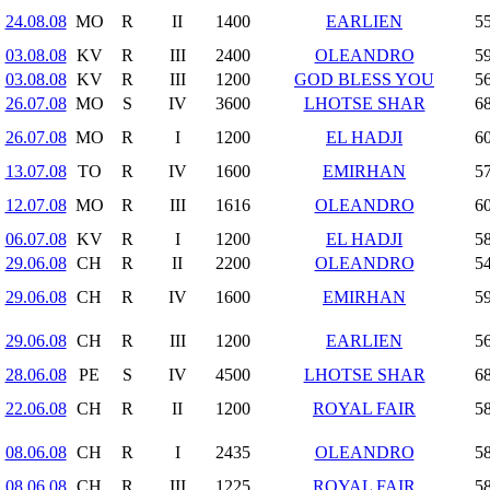
24.08.08
MO
R
II
1400
EARLIEN
55
03.08.08
KV
R
III
2400
OLEANDRO
59
03.08.08
KV
R
III
1200
GOD BLESS YOU
56
26.07.08
MO
S
IV
3600
LHOTSE SHAR
68
26.07.08
MO
R
I
1200
EL HADJI
60
13.07.08
TO
R
IV
1600
EMIRHAN
57
12.07.08
MO
R
III
1616
OLEANDRO
60
06.07.08
KV
R
I
1200
EL HADJI
58
29.06.08
CH
R
II
2200
OLEANDRO
54
29.06.08
CH
R
IV
1600
EMIRHAN
59
29.06.08
CH
R
III
1200
EARLIEN
56
28.06.08
PE
S
IV
4500
LHOTSE SHAR
68
22.06.08
CH
R
II
1200
ROYAL FAIR
58
08.06.08
CH
R
I
2435
OLEANDRO
58
08.06.08
CH
R
III
1225
ROYAL FAIR
58