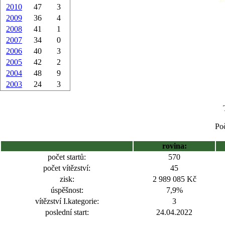
2010
47
3
2009
36
4
2008
41
1
2007
34
0
2006
40
3
2005
42
2
2004
48
9
2003
24
3
Poč
rovina:
počet startů:
570
počet vítězství:
45
zisk:
2 989 085 Kč
úspěšnost:
7,9%
vítězství I.kategorie:
3
poslední start:
24.04.2022