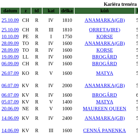
Kariéra trenéra 
datum
z
td
kat
délka
kůň
25.10.09
CH
R
IV
1810
ANAMARKA(GB)
25.10.09
CH
R
III
1810
ORRETA(IRE)
10.10.09
PE
R
I
1750
KORSE
28.09.09
TO
R
IV
1600
ANAMARKA(GB)
28.09.09
TO
R
IV
1600
KORSE
19.09.09
LL
R
IV
1600
BROGÁRD
06.09.09
CH
R
IV
1600
BROGÁRD
26.07.09
KO
R
V
1600
MATYA
06.07.09
KV
R
IV
2000
ANAMARKA(GB)
06.07.09
KV
R
IV
1600
BROGÁRD
05.07.09
KV
R
V
1400
MATYA
20.06.09
NE
R
V
1000
MAUREEN QUEEN
14.06.09
KV
R
IV
2400
ANAMARKA(GB)
14.06.09
KV
R
III
1600
CENNÁ PANENKA