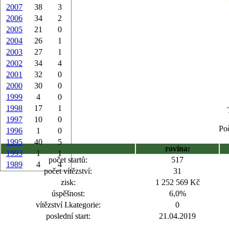
2007
38
3
2006
34
2
2005
21
0
2004
26
1
2003
27
1
2002
34
4
2001
32
0
2000
30
0
1999
4
0
1998
17
1
1997
10
0
Poč
1996
1
0
1995
40
5
rovina:
1993
1
1
počet startů:
517
1989
4
4
počet vítězství:
31
zisk:
1 252 569 Kč
úspěšnost:
6,0%
vítězství I.kategorie:
0
poslední start:
21.04.2019