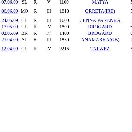
07.06.09
SL
R
V
1100
MATYA
06.06.09
MO
R
III
1818
ORRETA(IRE)
24.05.09
CH
R
III
1600
CENNÁ PANENKA
17.05.09
CH
R
IV
1800
BROGÁRD
02.05.09
BR
R
IV
1400
BROGÁRD
25.04.09
SL
R
III
1830
ANAMARKA(GB)
12.04.09
CH
R
IV
2215
TALWEZ