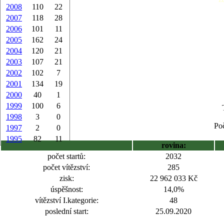
2008
110
22
2007
118
28
2006
101
11
2005
162
24
2004
120
21
2003
107
21
2002
102
7
2001
134
19
2000
40
1
1999
100
6
1998
3
0
Poč
1997
2
0
1995
82
11
rovina:
počet startů:
2032
počet vítězství:
285
zisk:
22 962 033 Kč
úspěšnost:
14,0%
vítězství I.kategorie:
48
poslední start:
25.09.2020