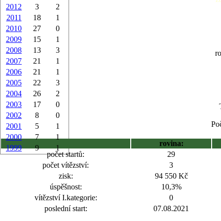
2012
3
2
2011
18
1
2010
27
0
2009
15
1
2008
13
3
r
2007
21
1
2006
21
1
2005
22
3
2004
26
2
2003
17
0
2002
8
0
Poč
2001
5
1
2000
7
1
rovina:
1999
9
1
počet startů:
29
počet vítězství:
3
zisk:
94 550 Kč
úspěšnost:
10,3%
vítězství I.kategorie:
0
poslední start:
07.08.2021