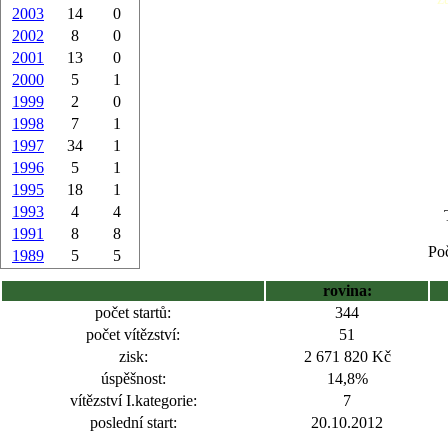
2003
14
0
2002
8
0
2001
13
0
2000
5
1
1999
2
0
1998
7
1
1997
34
1
1996
5
1
1995
18
1
1993
4
4
1991
8
8
Poč
1989
5
5
rovina:
počet startů:
344
počet vítězství:
51
zisk:
2 671 820 Kč
úspěšnost:
14,8%
vítězství I.kategorie:
7
poslední start:
20.10.2012