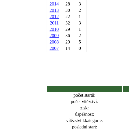
2014
28
3
2013
30
2
2012
22
1
2011
32
3
2010
29
1
2009
36
2
2008
29
5
2007
14
0
počet startů:
počet vítězství:
zisk:
úspěšnost:
vítězství I.kategorie:
poslední start: