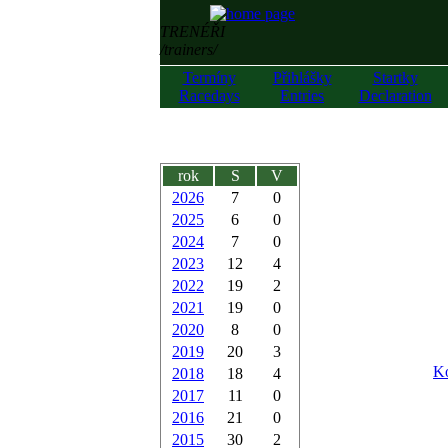
TRENÉŘI
/trainers/
Termíny
Přihlášky
Startky
Racedays
Entries
Declaration
rok
S
V
2026
7
0
2025
6
0
2024
7
0
2023
12
4
2022
19
2
2021
19
0
2020
8
0
2019
20
3
Ko
2018
18
4
2017
11
0
2016
21
0
2015
30
2