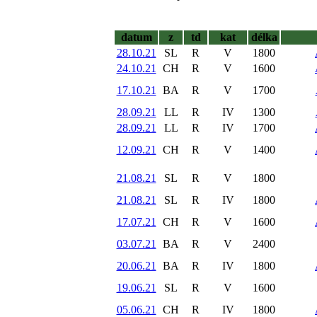
datum
z
td
kat
délka
28.10.21
SL
R
V
1800
24.10.21
CH
R
V
1600
17.10.21
BA
R
V
1700
28.09.21
LL
R
IV
1300
28.09.21
LL
R
IV
1700
12.09.21
CH
R
V
1400
21.08.21
SL
R
V
1800
21.08.21
SL
R
IV
1800
17.07.21
CH
R
V
1600
03.07.21
BA
R
V
2400
20.06.21
BA
R
IV
1800
19.06.21
SL
R
V
1600
05.06.21
CH
R
IV
1800