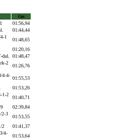
čas
11
01:56,94
l.
01:44,44
/4-1
01:48,65
01:20,16
-dal.
01:48,47
krk-2
01:26,76
3/4-4-
01:55,53
.
01:53,26
4-1-2
01:40,71
19
02:39,84
1/2-3
01:53,55
1/2
01:41,37
3/4-
01:53,64