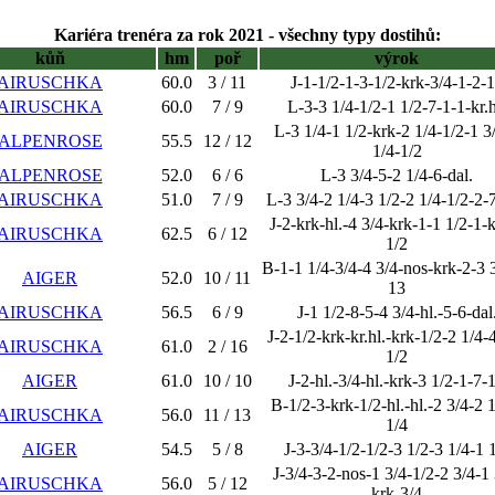
Kariéra trenéra za rok 2021 - všechny typy dostihů:
kůň
hm
poř
výrok
AIRUSCHKA
60.0
3 / 11
J-1-1/2-1-3-1/2-krk-3/4-1-2-
AIRUSCHKA
60.0
7 / 9
L-3-3 1/4-1/2-1 1/2-7-1-1-kr.h
L-3 1/4-1 1/2-krk-2 1/4-1/2-1 3
ALPENROSE
55.5
12 / 12
1/4-1/2
ALPENROSE
52.0
6 / 6
L-3 3/4-5-2 1/4-6-dal.
AIRUSCHKA
51.0
7 / 9
L-3 3/4-2 1/4-3 1/2-2 1/4-1/2-2-7
J-2-krk-hl.-4 3/4-krk-1-1 1/2-1-
AIRUSCHKA
62.5
6 / 12
1/2
B-1-1 1/4-3/4-4 3/4-nos-krk-2-3 
AIGER
52.0
10 / 11
13
AIRUSCHKA
56.5
6 / 9
J-1 1/2-8-5-4 3/4-hl.-5-6-dal
J-2-1/2-krk-kr.hl.-krk-1/2-2 1/4-
AIRUSCHKA
61.0
2 / 16
1/2
AIGER
61.0
10 / 10
J-2-hl.-3/4-hl.-krk-3 1/2-1-7-
B-1/2-3-krk-1/2-hl.-hl.-2 3/4-2 
AIRUSCHKA
56.0
11 / 13
1/4
AIGER
54.5
5 / 8
J-3-3/4-1/2-1/2-3 1/2-3 1/4-1 
J-3/4-3-2-nos-1 3/4-1/2-2 3/4-1 
AIRUSCHKA
56.0
5 / 12
krk-3/4