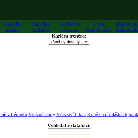
Výsledky
Statistiky
Legislativa
Avíza
Dokument
Results
Statistics
Decision
Foreign starts
Documents
Kariéra trenéra:
ně v tréninku
Vítězné starty
Vítězství I. kat.
Koně na přihláškách
Sank
Vyhledat v databázi:
zadejte alespoň 2 znaky