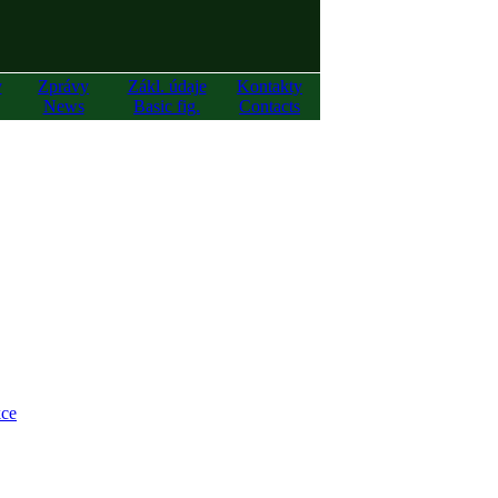
y
Zprávy
Zákl. údaje
Kontakty
News
Basic fig.
Contacts
ce