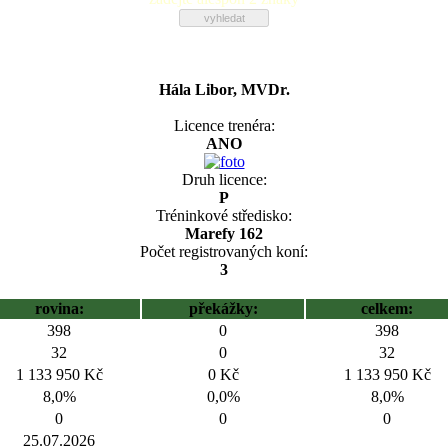
Hála Libor, MVDr.
Licence trenéra:
ANO
Druh licence:
P
Tréninkové středisko:
Marefy 162
Počet registrovaných koní:
3
rovina:
překážky:
celkem:
398
0
398
32
0
32
1 133 950 Kč
0 Kč
1 133 950 Kč
8,0%
0,0%
8,0%
0
0
0
25.07.2026