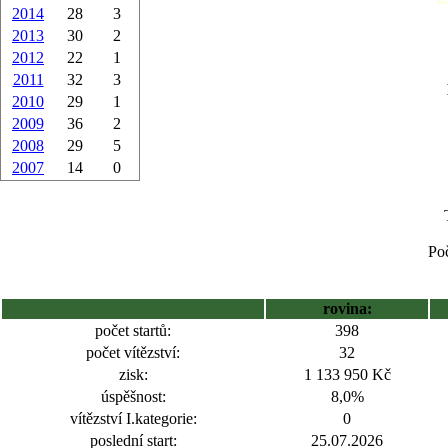
2014
28
3
2013
30
2
2012
22
1
2011
32
3
2010
29
1
2009
36
2
2008
29
5
2007
14
0
Poč
rovina:
počet startů:
398
počet vítězství:
32
zisk:
1 133 950 Kč
úspěšnost:
8,0%
vítězství I.kategorie:
0
poslední start:
25.07.2026