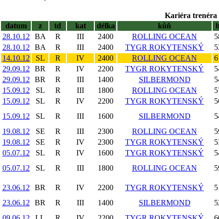
Kariéra trenéra 
datum
z
td
kat
délka
kůň
28.10.12
BA
R
III
2400
ROLLING OCEAN
5
28.10.12
BA
R
III
2400
TYGR ROKYTENSKÝ
5
14.10.12
SL
R
IV
2400
ROLLING OCEAN
6
29.09.12
BR
R
IV
2200
TYGR ROKYTENSKÝ
5
29.09.12
BR
R
III
1400
SILBERMOND
5
15.09.12
SL
R
III
1800
ROLLING OCEAN
5
15.09.12
SL
R
IV
2200
TYGR ROKYTENSKÝ
5
15.09.12
SL
R
III
1600
SILBERMOND
5
19.08.12
SE
R
III
2300
ROLLING OCEAN
5
19.08.12
SE
R
IV
2300
TYGR ROKYTENSKÝ
5
05.07.12
SL
R
IV
1600
TYGR ROKYTENSKÝ
5
05.07.12
SL
R
III
1800
ROLLING OCEAN
5
23.06.12
BR
R
IV
2200
TYGR ROKYTENSKÝ
5
23.06.12
BR
R
III
1400
SILBERMOND
5
09.06.12
LL
R
IV
2200
TYGR ROKYTENSKÝ
6