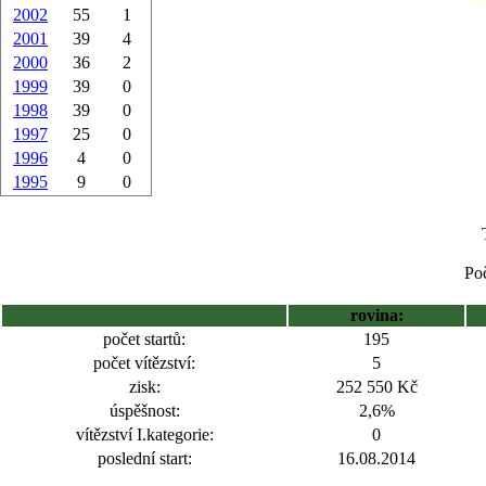
2002
55
1
2001
39
4
2000
36
2
1999
39
0
1998
39
0
1997
25
0
1996
4
0
1995
9
0
Poč
rovina:
počet startů:
195
počet vítězství:
5
zisk:
252 550 Kč
úspěšnost:
2,6%
vítězství I.kategorie:
0
poslední start:
16.08.2014