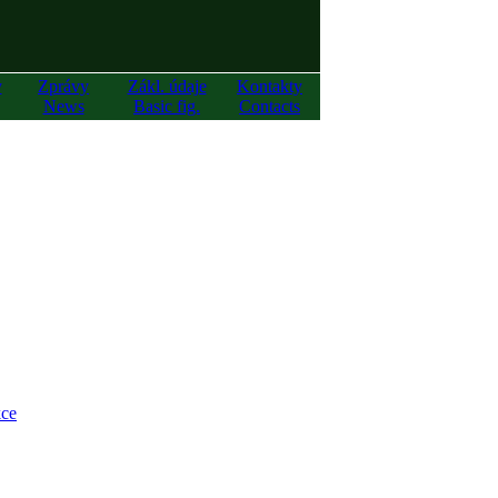
y
Zprávy
Zákl. údaje
Kontakty
News
Basic fig.
Contacts
ce