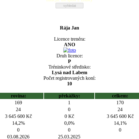
Rája Jan
Licence trenéra:
ANO
Druh licence:
P
Tréninkové středisko:
Lysá nad Labem
Počet registrovaných koní:
10
rovina:
překážky:
celkem:
169
1
170
24
0
24
3 645 600 Kč
0 Kč
3 645 600 Kč
14,2%
0,0%
14,1%
0
0
0
03.08.2026
25.03.2025