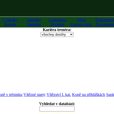
Výsledky
Statistiky
Legislativa
Avíza
Dokument
Results
Statistics
Decision
Foreign starts
Documents
Kariéra trenéra:
ně v tréninku
Vítězné starty
Vítězství I. kat.
Koně na přihláškách
Sank
Vyhledat v databázi:
zadejte alespoň 2 znaky