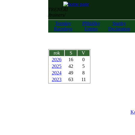
TRENÉŘI
/trainers/
Termíny
Přihlášky
Startky
Racedays
Entries
Declaration
rok
S
V
2026
16
0
2025
42
5
2024
49
8
2023
63
11
Ko