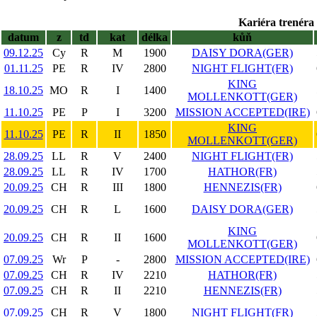
Kariéra trenéra 
datum
z
td
kat
délka
kůň
09.12.25
Cy
R
M
1900
DAISY DORA(GER)
01.11.25
PE
R
IV
2800
NIGHT FLIGHT(FR)
KING
18.10.25
MO
R
I
1400
MOLLENKOTT(GER)
11.10.25
PE
P
I
3200
MISSION ACCEPTED(IRE)
KING
11.10.25
PE
R
II
1850
MOLLENKOTT(GER)
28.09.25
LL
R
V
2400
NIGHT FLIGHT(FR)
28.09.25
LL
R
IV
1700
HATHOR(FR)
20.09.25
CH
R
III
1800
HENNEZIS(FR)
20.09.25
CH
R
L
1600
DAISY DORA(GER)
KING
20.09.25
CH
R
II
1600
MOLLENKOTT(GER)
07.09.25
Wr
P
-
2800
MISSION ACCEPTED(IRE)
07.09.25
CH
R
IV
2210
HATHOR(FR)
07.09.25
CH
R
II
2210
HENNEZIS(FR)
07.09.25
CH
R
V
1800
NIGHT FLIGHT(FR)