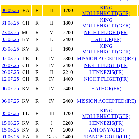
KING
06.09.25
BA
R
II
1700
MOLLENKOTT(GER)
KING
31.08.25
CH
R
II
1800
MOLLENKOTT(GER)
23.08.25
MO
R
V
2200
NIGHT FLIGHT(FR)
03.08.25
KV
R
L
2400
HATHOR(FR)
KING
03.08.25
KV
R
I
1600
MOLLENKOTT(GER)
02.08.25
PE
P
IV
2800
MISSION ACCEPTED(IRE)
26.07.25
CH
R
IV
2400
NIGHT FLIGHT(FR)
26.07.25
CH
R
II
2210
HENNEZIS(FR)
12.07.25
CH
R
IV
1400
NIGHT FLIGHT(FR)
06.07.25
KV
R
IV
2400
HATHOR(FR)
06.07.25
KV
R
IV
2400
MISSION ACCEPTED(IRE)
KING
05.07.25
LL
R
III
1700
MOLLENKOTT(GER)
15.06.25
KV
R
I
3200
HENNEZIS(FR)
15.06.25
KV
R
V
2000
ANTONY(GER)
01.06.25
BA
R
Gd-3
2400
FRANCIS GOLD(IRE)