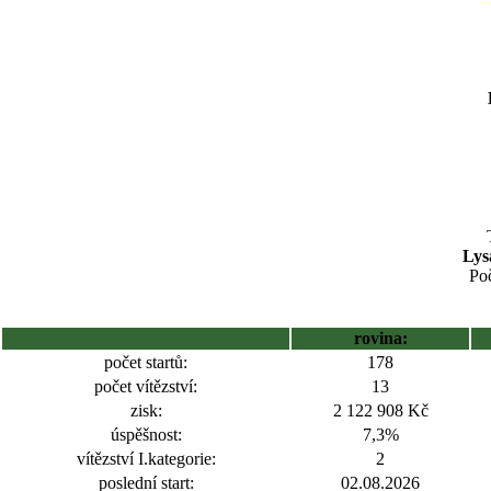
Lys
Poč
rovina:
počet startů:
178
počet vítězství:
13
zisk:
2 122 908 Kč
úspěšnost:
7,3%
vítězství I.kategorie:
2
poslední start:
02.08.2026