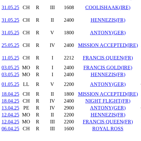
31.05.25
CH
R
III
1608
COOLISHAAK(IRE)
31.05.25
CH
R
II
2400
HENNEZIS(FR)
31.05.25
CH
R
V
1800
ANTONY(GER)
25.05.25
CH
R
IV
2400
MISSION ACCEPTED(IRE)
11.05.25
CH
R
I
2212
FRANCIS QUEEN(FR)
03.05.25
MO
R
I
2400
FRANCIS GOLD(IRE)
03.05.25
MO
R
I
2400
HENNEZIS(FR)
01.05.25
LL
R
V
2200
ANTONY(GER)
18.04.25
CH
R
II
1800
MISSION ACCEPTED(IRE)
18.04.25
CH
R
IV
2400
NIGHT FLIGHT(FR)
13.04.25
PE
R
IV
2900
ANTONY(GER)
12.04.25
MO
R
II
2200
HENNEZIS(FR)
12.04.25
MO
R
III
2200
FRANCIS QUEEN(FR)
06.04.25
CH
R
III
1600
ROYAL ROSS