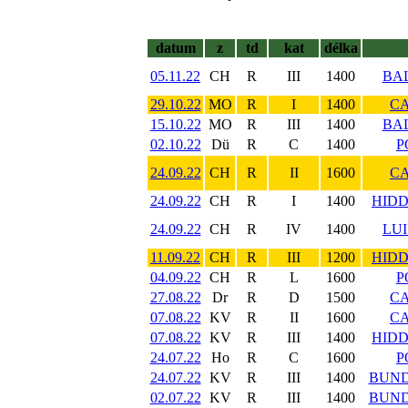
datum
z
td
kat
délka
05.11.22
CH
R
III
1400
BAL
29.10.22
MO
R
I
1400
CA
15.10.22
MO
R
III
1400
BAL
02.10.22
Dü
R
C
1400
P
24.09.22
CH
R
II
1600
CA
24.09.22
CH
R
I
1400
HIDD
24.09.22
CH
R
IV
1400
LUI
11.09.22
CH
R
III
1200
HIDD
04.09.22
CH
R
L
1600
P
27.08.22
Dr
R
D
1500
CA
07.08.22
KV
R
II
1600
CA
07.08.22
KV
R
III
1400
HIDD
24.07.22
Ho
R
C
1600
P
24.07.22
KV
R
III
1400
BUND
02.07.22
KV
R
III
1400
BUND