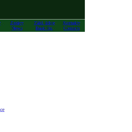
y
Zprávy
Zákl. údaje
Kontakty
News
Basic fig.
Contacts
ce