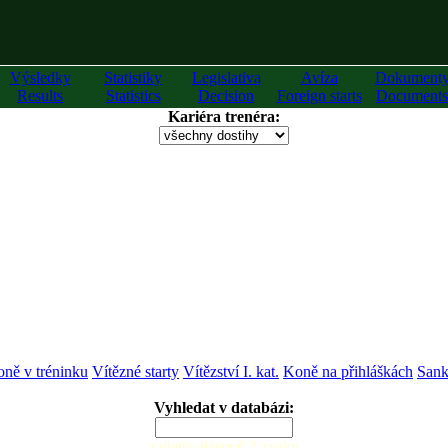
Výsledky
Statistiky
Legislativa
Avíza
Dokument
Results
Statistics
Decision
Foreign starts
Documents
Kariéra trenéra:
ně v tréninku
Vítězné starty
Vítězství I. kat.
Koně na přihláškách
Sank
Vyhledat v databázi:
zadejte alespoň 2 znaky