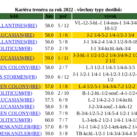
Kariéra trenéra za rok 2022 - všechny typy dostihů:
kůň
hm
poř
výrok
VL-12-3-hl.-1 1/4-nos-1 3/4-3/4
LANTINES(IRE)
58.0
5 / 12
10-1/2
UCASIAN(IRE)
58.0
1 / 6
J-2 1/4-5-2 1/4-1/2-3 3/4
LANTINES(IRE)
56.0
5 / 8
J-1 3/4-2-4 1/4-3 1/2-9-9-1
OLITICUM(FR)
57.0
2 / 9
J-1 3/4-kr.hl.-krk-3/4
J-3-hl.-1 1/2-1/2-2 1/4-3/4-9-2 1/
UCASIAN(IRE)
59.0
1 / 11
2 1/2
EN COLONY(IRE)
58.0
2 / 7
L-3 1/2-3 1/4-3 1/4-6-3-5
J-1 1/2-1 1/4-1 1/4-1/2-3 1/2-1/2-
S STORMEN(FR)
59.0
6 / 12
1/2
EN COLONY(IRE)
57.0
1 / 8
L-4 1/2-5-1 3/4-3/4-7-2 1/2-2 
OLITICUM(FR)
59.0
2 / 10
B-1-2-hl.-1/2-souč.-4-1-1/2-
UCASIAN(IRE)
57.5
6 / 9
L-2 1/4-2-2-3 1/4-kr.hl.
UCASIAN(IRE)
58.0
3 / 8
J-2-3/4-souč.-1-krk-12
EN COLONY(IRE)
58.0
7 / 9
B-3/4-1/2-5-2 1/4-5-4 1/2-1 1/4
OLITICUM(FR)
60.0
7 / 7
L-3-krk-2 1/2-1 1/4-1 1/4-1/
ESKANZLER(IRE)
57.0
8 / 9
J-1-1 1/4-2 1/2-1-krk-krk-2 1/
ESKANZLER(IRE)
59.0
3 / 8
TB-kr.hl.-1/2-1 1/4-3/4-3/4-4 3