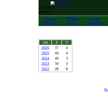
TRENÉŘI
/trainers/
Termíny
Přihlášky
Startky
Racedays
Entries
Declaration
rok
S
V
2026
37
4
2025
44
4
2024
46
3
2023
50
3
2022
28
8
Ko