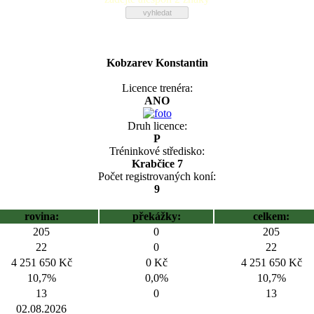
Kobzarev Konstantin
Licence trenéra:
ANO
Druh licence:
P
Tréninkové středisko:
Krabčice 7
Počet registrovaných koní:
9
rovina:
překážky:
celkem:
205
0
205
22
0
22
4 251 650 Kč
0 Kč
4 251 650 Kč
10,7%
0,0%
10,7%
13
0
13
02.08.2026