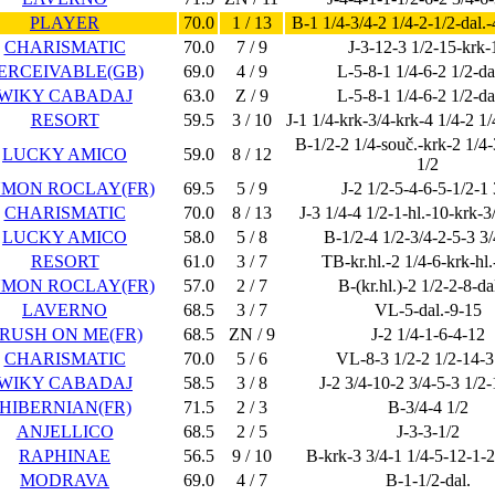
PLAYER
70.0
1 / 13
B-1 1/4-3/4-2 1/4-2-1/2-dal.-
CHARISMATIC
70.0
7 / 9
J-3-12-3 1/2-15-krk-
ERCEIVABLE(GB)
69.0
4 / 9
L-5-8-1 1/4-6-2 1/2-da
WIKY CABADAJ
63.0
Z / 9
L-5-8-1 1/4-6-2 1/2-da
RESORT
59.5
3 / 10
J-1 1/4-krk-3/4-krk-4 1/4-2 1/
B-1/2-2 1/4-souč.-krk-2 1/4-
LUCKY AMICO
59.0
8 / 12
1/2
MON ROCLAY(FR)
69.5
5 / 9
J-2 1/2-5-4-6-5-1/2-1 
CHARISMATIC
70.0
8 / 13
J-3 1/4-4 1/2-1-hl.-10-krk-3
LUCKY AMICO
58.0
5 / 8
B-1/2-4 1/2-3/4-2-5-3 3/
RESORT
61.0
3 / 7
TB-kr.hl.-2 1/4-6-krk-hl.
MON ROCLAY(FR)
57.0
2 / 7
B-(kr.hl.)-2 1/2-2-8-da
LAVERNO
68.5
3 / 7
VL-5-dal.-9-15
RUSH ON ME(FR)
68.5
ZN / 9
J-2 1/4-1-6-4-12
CHARISMATIC
70.0
5 / 6
VL-8-3 1/2-2 1/2-14-3
WIKY CABADAJ
58.5
3 / 8
J-2 3/4-10-2 3/4-5-3 1/2-
HIBERNIAN(FR)
71.5
2 / 3
B-3/4-4 1/2
ANJELLICO
68.5
2 / 5
J-3-3-1/2
RAPHINAE
56.5
9 / 10
B-krk-3 3/4-1 1/4-5-12-1-2
MODRAVA
69.0
4 / 7
B-1-1/2-dal.