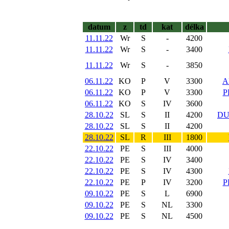
datum
z
td
kat
délka
11.11.22
Wr
S
-
4200
11.11.22
Wr
S
-
3400
11.11.22
Wr
S
-
3850
06.11.22
KO
P
V
3300
A
06.11.22
KO
P
V
3300
P
06.11.22
KO
S
IV
3600
28.10.22
SL
S
II
4200
DU
28.10.22
SL
S
II
4200
28.10.22
SL
R
III
1800
22.10.22
PE
S
III
4000
22.10.22
PE
S
IV
3400
22.10.22
PE
S
IV
4300
22.10.22
PE
P
IV
3200
P
09.10.22
PE
S
L
6900
09.10.22
PE
S
NL
3300
09.10.22
PE
S
NL
4500