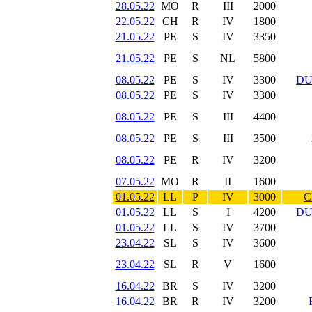
28.05.22
MO
R
III
2000
22.05.22
CH
R
IV
1800
21.05.22
PE
S
IV
3350
21.05.22
PE
S
NL
5800
08.05.22
PE
S
IV
3300
DU
08.05.22
PE
S
IV
3300
08.05.22
PE
S
III
4400
08.05.22
PE
S
III
3500
08.05.22
PE
R
IV
3200
07.05.22
MO
R
II
1600
01.05.22
LL
P
IV
3000
C
01.05.22
LL
S
I
4200
DU
01.05.22
LL
S
IV
3700
23.04.22
SL
S
IV
3600
23.04.22
SL
R
V
1600
16.04.22
BR
S
IV
3200
16.04.22
BR
R
IV
3200