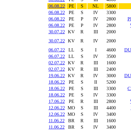
06.08.22
PE
S
NL
5800
06.08.22
PE
S
IV
3300
06.08.22
PE
P
IV
2800
P
06.08.22
PE
P
IV
2800
30.07.22
KV
R
III
2000
30.07.22
KV
R
IV
2000
06.07.22
LL
S
I
4600
DU
06.07.22
LL
S
IV
3500
02.07.22
KV
R
III
1600
02.07.22
KV
R
III
2400
19.06.22
KV
R
IV
3000
DU
18.06.22
PE
S
II
5200
18.06.22
PE
S
III
3300
C
18.06.22
PE
S
IV
3300
17.06.22
PE
R
III
2800
12.06.22
MO
S
III
4400
12.06.22
MO
S
IV
3400
11.06.22
BR
R
III
1600
11.06.22
BR
S
IV
3400