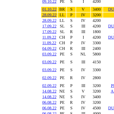
09.10.22
PE
S
I
4200
01.10.22
BR
S
V
3400
DU
28.09.22
LL
P
IV
3200
28.09.22
LL
S
IV
4200
17.09.22
SL
S
III
4200
DU
17.09.22
SL
R
III
1800
11.09.22
CH
P
I
4200
DU
11.09.22
CH
P
IV
3300
04.09.22
CH
R
III
2400
03.09.22
PE
S
NL
5800
03.09.22
PE
S
III
4150
03.09.22
PE
S
IV
3300
02.09.22
PE
R
IV
2800
02.09.22
PE
P
III
3200
P
14.08.22
NE
S
V
3200
A
14.08.22
NE
S
IV
3400
06.08.22
PE
R
IV
3200
06.08.22
PE
S
IV
4500
DU
06.08.22
PE
S
III
4000