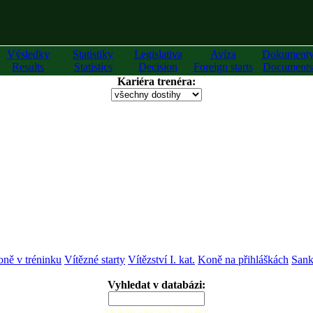
Výsledky
Statistiky
Legislativa
Avíza
Dokument
Results
Statistics
Decision
Foreign starts
Documents
Kariéra trenéra:
ně v tréninku
Vítězné starty
Vítězství I. kat.
Koně na přihláškách
Sank
Vyhledat v databázi:
zadejte alespoň 2 znaky