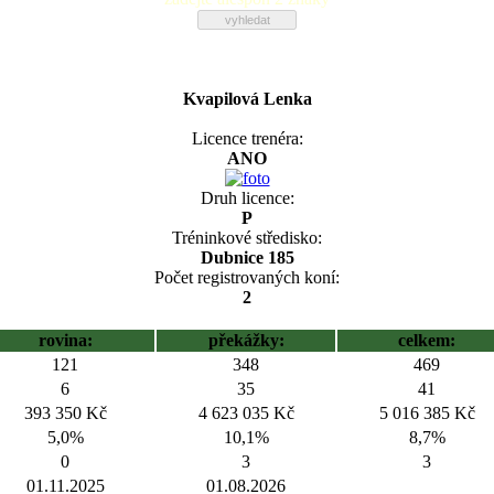
Kvapilová Lenka
Licence trenéra:
ANO
Druh licence:
P
Tréninkové středisko:
Dubnice 185
Počet registrovaných koní:
2
rovina:
překážky:
celkem:
121
348
469
6
35
41
393 350 Kč
4 623 035 Kč
5 016 385 Kč
5,0%
10,1%
8,7%
0
3
3
01.11.2025
01.08.2026