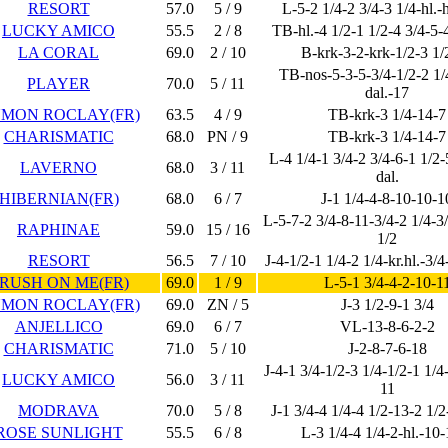
RESORT
57.0
5 / 9
L-5-2 1/4-2 3/4-3 1/4-hl.-
LUCKY AMICO
55.5
2 / 8
TB-hl.-4 1/2-1 1/2-4 3/4-5-4
LA CORAL
69.0
2 / 10
B-krk-3-2-krk-1/2-3 1/
TB-nos-5-3-5-3/4-1/2-2 1/
PLAYER
70.0
5 / 11
dal.-17
MON ROCLAY(FR)
63.5
4 / 9
TB-krk-3 1/4-14-7
CHARISMATIC
68.0
PN / 9
TB-krk-3 1/4-14-7
L-4 1/4-1 3/4-2 3/4-6-1 1/2-
LAVERNO
68.0
3 / 11
dal.
HIBERNIAN(FR)
68.0
6 / 7
J-1 1/4-4-8-10-10-1
L-5-7-2 3/4-8-11-3/4-2 1/4-3/
RAPHINAE
59.0
15 / 16
1/2
RESORT
56.5
7 / 10
J-4-1/2-1 1/4-2 1/4-kr.hl.-3/
RUSH ON ME(FR)
69.0
1 / 9
L-5-1 3/4-4-2-10-1
MON ROCLAY(FR)
69.0
ZN / 5
J-3 1/2-9-1 3/4
ANJELLICO
69.0
6 / 7
VL-13-8-6-2-2
CHARISMATIC
71.0
5 / 10
J-2-8-7-6-18
J-4-1 3/4-1/2-3 1/4-1/2-1 1/4
LUCKY AMICO
56.0
3 / 11
11
MODRAVA
70.0
5 / 8
J-1 3/4-4 1/4-4 1/2-13-2 1/2
ROSE SUNLIGHT
55.5
6 / 8
L-3 1/4-4 1/4-2-hl.-10-