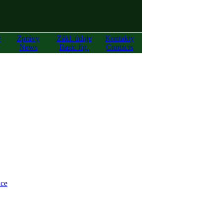
y
Zprávy
Zákl. údaje
Kontakty
News
Basic fig.
Contacts
ce