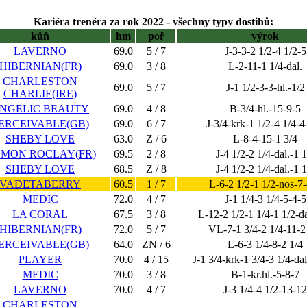
Kariéra trenéra za rok 2022 - všechny typy dostihů:
kůň
hm
poř
výrok
LAVERNO
69.0
5 / 7
J-3-3-2 1/2-4 1/2-5
HIBERNIAN(FR)
69.0
3 / 8
L-2-11-1 1/4-dal.
CHARLESTON
69.0
5 / 7
J-1 1/2-3-3-hl.-1/2
CHARLIE(IRE)
NGELIC BEAUTY
69.0
4 / 8
B-3/4-hl.-15-9-5
ERCEIVABLE(GB)
69.0
6 / 7
J-3/4-krk-1 1/2-4 1/4-4
SHEBY LOVE
63.0
Z / 6
L-8-4-15-1 3/4
MON ROCLAY(FR)
69.5
2 / 8
J-4 1/2-2 1/4-dal.-1 1
SHEBY LOVE
68.5
Z / 8
J-4 1/2-2 1/4-dal.-1 1
VADETABERRY
60.5
1 / 7
L-6-2 1/2-1 1/2-nos-7-
MEDIC
72.0
4 / 7
J-1 1/4-3 1/4-5-4-5
LA CORAL
67.5
3 / 8
L-12-2 1/2-1 1/4-1 1/2-da
HIBERNIAN(FR)
72.0
5 / 7
VL-7-1 3/4-2 1/4-11-2
ERCEIVABLE(GB)
64.0
ZN / 6
L-6-3 1/4-8-2 1/4
PLAYER
70.0
4 / 15
J-1 3/4-krk-1 3/4-3 1/4-dal
MEDIC
70.0
3 / 8
B-1-kr.hl.-5-8-7
LAVERNO
70.0
4 / 7
J-3 1/4-4 1/2-13-12
CHARLESTON