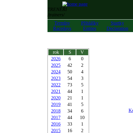
TRENÉŘI
/trainers/
Termíny
Přihlášky
Startky
Racedays
Entries
Declaration
rok
S
V
2026
6
0
2025
42
2
2024
50
4
2023
54
3
2022
73
5
2021
44
1
2020
21
1
2019
41
5
Ko
2018
34
6
2017
44
10
2016
33
1
2015
16
2