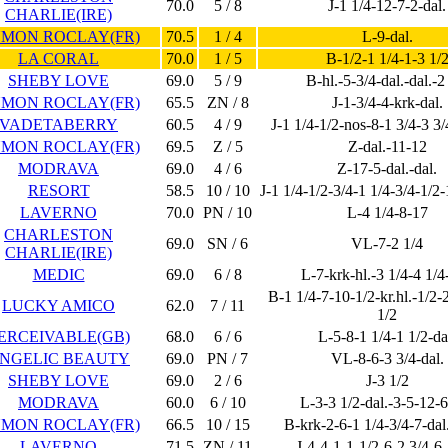
70.0
5 / 8
J-1 1/4-12-7-2-dal.
CHARLIE(IRE)
MON ROCLAY(FR)
70.5
1 / 4
L-9-dal.
LA CORAL
70.0
1 / 5
B-1/2-1 1/4-1-3 1/
SHEBY LOVE
69.0
5 / 9
B-hl.-5-3/4-dal.-dal.-2
MON ROCLAY(FR)
65.5
ZN / 8
J-1-3/4-4-krk-dal.
VADETABERRY
60.5
4 / 9
J-1 1/4-1/2-nos-8-1 3/4-3 3/
MON ROCLAY(FR)
69.5
Z / 5
Z-dal.-11-12
MODRAVA
69.0
4 / 6
Z-17-5-dal.-dal.
RESORT
58.5
10 / 10
J-1 1/4-1/2-3/4-1 1/4-3/4-1/2-
LAVERNO
70.0
PN / 10
L-4 1/4-8-17
CHARLESTON
69.0
SN / 6
VL-7-2 1/4
CHARLIE(IRE)
MEDIC
69.0
6 / 8
L-7-krk-hl.-3 1/4-4 1/4
B-1 1/4-7-10-1/2-kr.hl.-1/2-
LUCKY AMICO
62.0
7 / 11
1/2
ERCEIVABLE(GB)
68.0
6 / 6
L-5-8-1 1/4-1 1/2-da
NGELIC BEAUTY
69.0
PN / 7
VL-8-6-3 3/4-dal.
SHEBY LOVE
69.0
2 / 6
J-3 1/2
MODRAVA
60.0
6 / 10
L-3-3 1/2-dal.-3-5-12-
MON ROCLAY(FR)
66.5
10 / 15
B-krk-2-6-1 1/4-3/4-7-dal.
LAVERNO
71.5
ZN / 11
J-4-4-1-1-1/2-6-2 3/4-6-