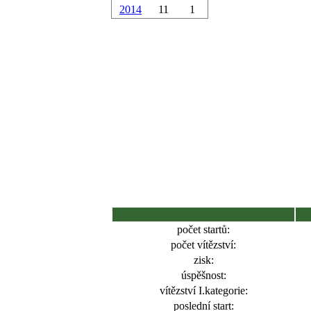
2014
11
1
počet startů:
počet vítězství:
zisk:
úspěšnost:
vítězství I.kategorie:
poslední start: