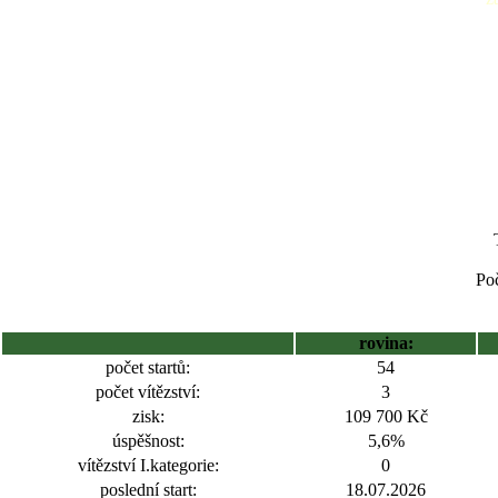
Poč
rovina:
počet startů:
54
počet vítězství:
3
zisk:
109 700 Kč
úspěšnost:
5,6%
vítězství I.kategorie:
0
poslední start:
18.07.2026