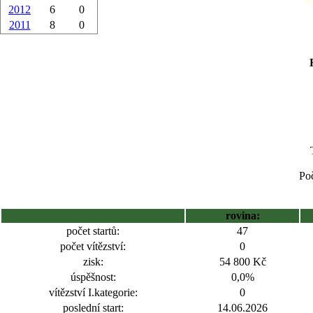
2012
6
0
2011
8
0
Poč
rovina:
počet startů:
47
počet vítězství:
0
zisk:
54 800 Kč
úspěšnost:
0,0%
vítězství I.kategorie:
0
poslední start:
14.06.2026