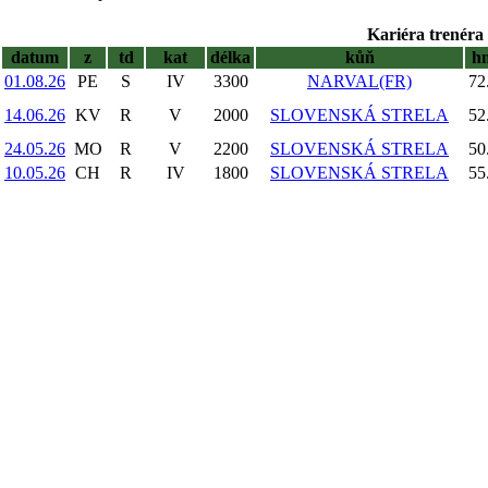
Kariéra trenéra 
datum
z
td
kat
délka
kůň
h
01.08.26
PE
S
IV
3300
NARVAL(FR)
72
14.06.26
KV
R
V
2000
SLOVENSKÁ STRELA
52
24.05.26
MO
R
V
2200
SLOVENSKÁ STRELA
50
10.05.26
CH
R
IV
1800
SLOVENSKÁ STRELA
55