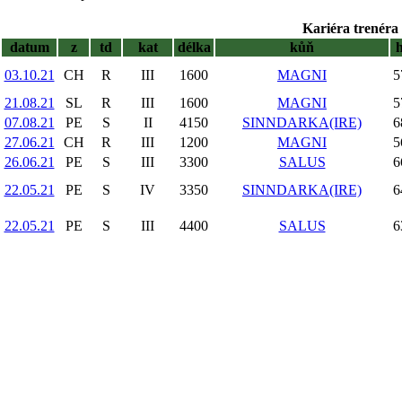
Kariéra trenéra 
datum
z
td
kat
délka
kůň
03.10.21
CH
R
III
1600
MAGNI
5
21.08.21
SL
R
III
1600
MAGNI
5
07.08.21
PE
S
II
4150
SINNDARKA(IRE)
6
27.06.21
CH
R
III
1200
MAGNI
5
26.06.21
PE
S
III
3300
SALUS
6
22.05.21
PE
S
IV
3350
SINNDARKA(IRE)
6
22.05.21
PE
S
III
4400
SALUS
6