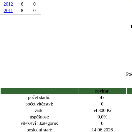
2012
6
0
2011
8
0
Poč
rovina:
počet startů:
47
počet vítězství:
0
zisk:
54 800 Kč
úspěšnost:
0,0%
vítězství I.kategorie:
0
poslední start:
14.06.2026