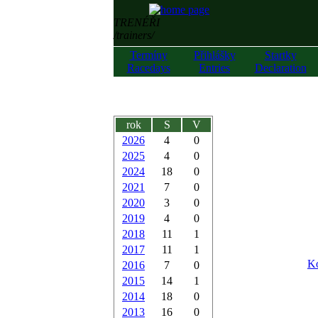
TRENÉŘI
/trainers/
Termíny
Přihlášky
Startky
Racedays
Entries
Declaration
rok
S
V
2026
4
0
2025
4
0
2024
18
0
2021
7
0
2020
3
0
2019
4
0
2018
11
1
2017
11
1
Ko
2016
7
0
2015
14
1
2014
18
0
2013
16
0