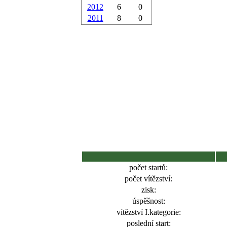
2012
6
0
2011
8
0
počet startů:
počet vítězství:
zisk:
úspěšnost:
vítězství I.kategorie:
poslední start: