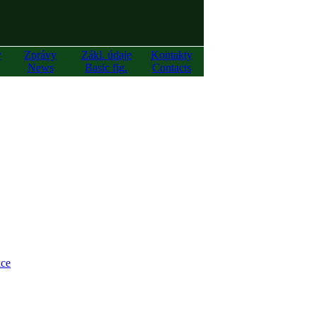
y
Zprávy
Zákl. údaje
Kontakty
News
Basic fig.
Contacts
ce