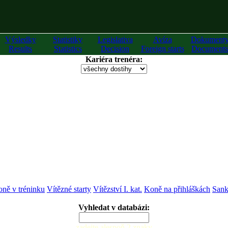
Výsledky
Statistiky
Legislativa
Avíza
Dokument
Results
Statistics
Decision
Foreign starts
Documents
Kariéra trenéra:
ně v tréninku
Vítězné starty
Vítězství I. kat.
Koně na přihláškách
Sank
Vyhledat v databázi:
zadejte alespoň 2 znaky