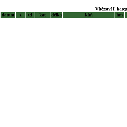
Vítězství I. kate
datum
z
td
kat
délka
kůň
hm