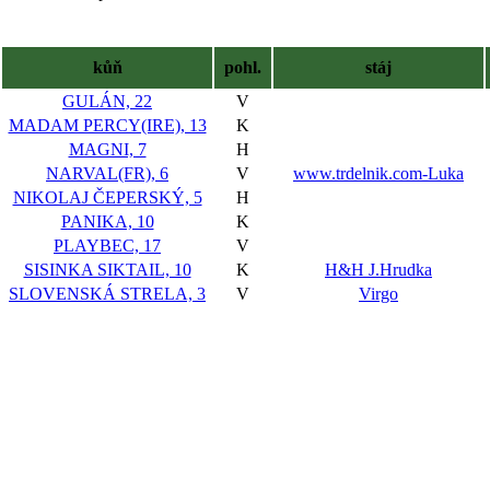
kůň
pohl.
stáj
GULÁN, 22
V
MADAM PERCY(IRE), 13
K
MAGNI, 7
H
NARVAL(FR), 6
V
www.trdelnik.com-Luka
NIKOLAJ ČEPERSKÝ, 5
H
PANIKA, 10
K
PLAYBEC, 17
V
SISINKA SIKTAIL, 10
K
H&H J.Hrudka
SLOVENSKÁ STRELA, 3
V
Virgo