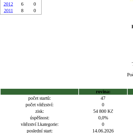
2012
6
0
2011
8
0
Poč
rovina:
počet startů:
47
počet vítězství:
0
zisk:
54 800 Kč
úspěšnost:
0,0%
vítězství I.kategorie:
0
poslední start:
14.06.2026