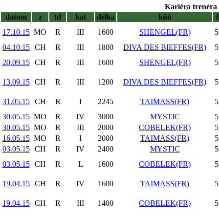
Kariéra trenéra 
datum
z
td
kat
délka
kůň
17.10.15
MO
R
III
1600
SHENGEL(FR)
5
04.10.15
CH
R
III
1800
DIVA DES BIEFFES(FR)
5
20.09.15
CH
R
III
1600
SHENGEL(FR)
5
13.09.15
CH
R
III
1200
DIVA DES BIEFFES(FR)
5
31.05.15
CH
R
I
2245
TAIMASS(FR)
5
30.05.15
MO
R
IV
3000
MYSTIC
5
30.05.15
MO
R
III
2000
COBELEK(FR)
5
16.05.15
MO
R
I
2000
TAIMASS(FR)
5
03.05.15
CH
R
IV
2400
MYSTIC
5
03.05.15
CH
R
L
1600
COBELEK(FR)
5
19.04.15
CH
R
IV
1600
TAIMASS(FR)
5
19.04.15
CH
R
III
1400
COBELEK(FR)
5