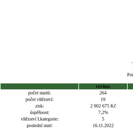
Poč
rovina:
počet startů:
264
počet vítězství:
19
zisk:
2 902 675 Kč
úspěšnost:
7,2%
vítězství I.kategorie:
5
poslední start:
16.11.2022