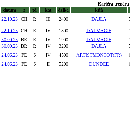
Kariéra trenéra 
datum
z
td
kat
délka
kůň
22.10.23
CH
R
III
2400
DAJLA
22.10.23
CH
R
IV
1800
DALMÁCIE
30.09.23
BR
R
IV
1900
DALMÁCIE
30.09.23
BR
R
IV
3200
DAJLA
24.06.23
PE
S
IV
4500
ARTISTMONTOT(FR)
24.06.23
PE
S
II
5200
DUNDEE