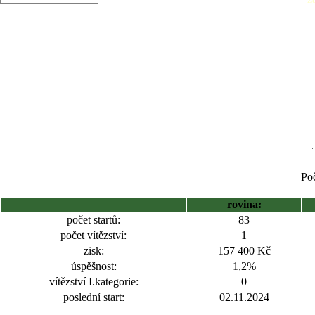
Poč
rovina:
počet startů:
83
počet vítězství:
1
zisk:
157 400 Kč
úspěšnost:
1,2%
vítězství I.kategorie:
0
poslední start:
02.11.2024