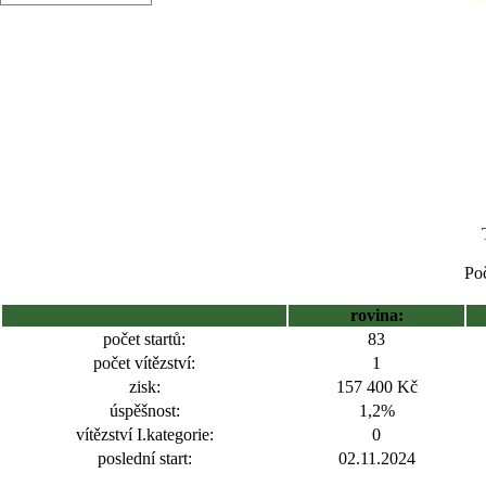
Poč
rovina:
počet startů:
83
počet vítězství:
1
zisk:
157 400 Kč
úspěšnost:
1,2%
vítězství I.kategorie:
0
poslední start:
02.11.2024