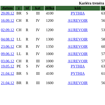
Kariéra trenéra 
datum
z
td
kat
délka
kůň
h
29.09.12
BR
S
III
4100
PYTHIA
63
16.09.12
CH
R
IV
1200
AUREVOIR
56
02.09.12
CH
R
IV
1200
AUREVOIR
53
04.08.12
LL
R
IV
1300
AUREVOIR
58
23.06.12
CH
R
IV
1350
AUREVOIR
60
09.06.12
LL
R
IV
1000
AUREVOIR
57
03.06.12
CH
R
III
1000
AUREVOIR
57
19.05.12
PE
S
IV
4500
PYTHIA
63
21.04.12
BR
S
III
4100
PYTHIA
61
21.04.12
BR
R
III
1600
AUREVOIR
56