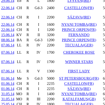
29.06.14
Eb
R
L
1800
LYSYAN(IRE)
5
22.06.14
CH
R
Gd-3
2400
CASTELLON(FR)
5
22.06.14
CH
R
I
2200
SÁZAVA(IRE)
5
22.06.14
CH
R
I
1600
NYANI TOMBA(IRE)
5
22.06.14
CH
R
I
1200
PRINCE ORPEN(FR)
5
15.06.14
KV
R
II
3200
FERNANDO
5
08.06.14
BA
R
Gd-3
1200
PRINCE ORPEN(FR)
5
07.06.14
LL
R
IV
2200
TECUALA(GER)
5
07.06.14
LL
R
IV
1700
CHEROKEE ROSE
5
07.06.14
LL
R
IV
1700
WINNER STARS
5
07.06.14
LL
R
V
1300
FIRST LADY
5
01.06.14
Me
S
Gd-3
5000
ST PETERSBOURG(FR)
6
01.06.14
CH
R
I
2235
CASTELLON(FR)
5
01.06.14
CH
R
I
2235
SÁZAVA(IRE)
5
31.05.14
MO
R
I
1400
NYANI TOMBA(IRE)
6
31.05.14
MO
R
III
2200
KATALFAMUS(GB)
5
25.05.14
CH
R
IV
1800
TECUALA(GER)
5