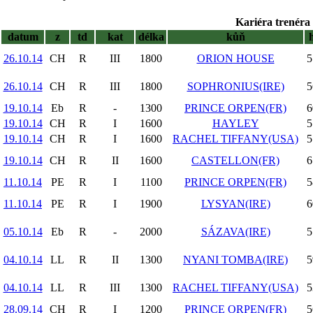
Kariéra trenéra 
datum
z
td
kat
délka
kůň
26.10.14
CH
R
III
1800
ORION HOUSE
5
26.10.14
CH
R
III
1800
SOPHRONIUS(IRE)
5
19.10.14
Eb
R
-
1300
PRINCE ORPEN(FR)
6
19.10.14
CH
R
I
1600
HAYLEY
5
19.10.14
CH
R
I
1600
RACHEL TIFFANY(USA)
5
19.10.14
CH
R
II
1600
CASTELLON(FR)
6
11.10.14
PE
R
I
1100
PRINCE ORPEN(FR)
5
11.10.14
PE
R
I
1900
LYSYAN(IRE)
6
05.10.14
Eb
R
-
2000
SÁZAVA(IRE)
5
04.10.14
LL
R
II
1300
NYANI TOMBA(IRE)
5
04.10.14
LL
R
III
1300
RACHEL TIFFANY(USA)
5
28.09.14
CH
R
I
1200
PRINCE ORPEN(FR)
5