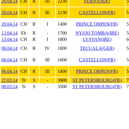
20.04.14
CH
R
III
2230
FERNANDO
5
20.04.14
CH
R
III
2230
CASTELLON(FR)
5
20.04.14
CH
R
I
1400
PRINCE ORPEN(FR)
5
13.04.14
Eb
R
-
1700
NYANI TOMBA(IRE)
5
13.04.14
CH
R
I
1800
LYSYAN(IRE)
6
06.04.14
CH
R
IV
1800
TECUALA(GER)
5
06.04.14
CH
R
III
1600
CASTELLON(FR)
5
06.04.14
CH
R
III
1400
PRINCE ORPEN(FR)
5
27.03.14
Tr
S
-
3900
ST PETERSBOURG(FR)
7
08.03.14
Tr
S
-
3500
ST PETERSBOURG(FR)
7