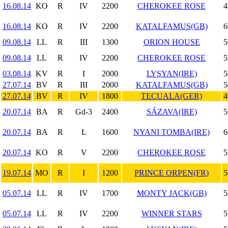
16.08.14
KO
R
IV
2200
CHEROKEE ROSE
4
16.08.14
KO
R
IV
2200
KATALFAMUS(GB)
6
09.08.14
LL
R
III
1300
ORION HOUSE
5
09.08.14
LL
R
IV
2200
CHEROKEE ROSE
5
03.08.14
KV
R
I
2000
LYSYAN(IRE)
5
27.07.14
BV
R
III
2000
KATALFAMUS(GB)
5
27.07.14
BV
R
IV
1800
TECUALA(GER)
4
20.07.14
BA
R
Gd-3
2400
SÁZAVA(IRE)
5
20.07.14
BA
R
L
1600
NYANI TOMBA(IRE)
6
20.07.14
KO
R
V
2200
CHEROKEE ROSE
5
19.07.14
MO
R
I
1200
PRINCE ORPEN(FR)
5
05.07.14
LL
R
IV
1700
MONTY JACK(GB)
5
05.07.14
LL
R
IV
2200
WINNER STARS
5