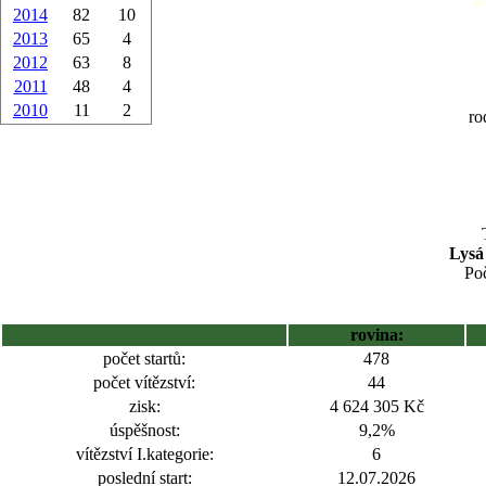
2014
82
10
2013
65
4
2012
63
8
2011
48
4
2010
11
2
ro
Lysá
Poč
rovina:
počet startů:
478
počet vítězství:
44
zisk:
4 624 305 Kč
úspěšnost:
9,2%
vítězství I.kategorie:
6
poslední start:
12.07.2026