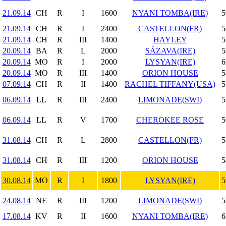
21.09.14
CH
R
I
1600
NYANI TOMBA(IRE)
5
21.09.14
CH
R
I
2400
CASTELLON(FR)
5
21.09.14
CH
R
III
1400
HAYLEY
5
20.09.14
BA
R
L
2000
SÁZAVA(IRE)
5
20.09.14
MO
R
I
2000
LYSYAN(IRE)
6
20.09.14
MO
R
III
1400
ORION HOUSE
5
07.09.14
CH
R
II
1400
RACHEL TIFFANY(USA)
5
06.09.14
LL
R
III
2400
LIMONADE(SWI)
5
06.09.14
LL
R
V
1700
CHEROKEE ROSE
5
31.08.14
CH
R
L
2800
CASTELLON(FR)
5
31.08.14
CH
R
III
1200
ORION HOUSE
5
30.08.14
MO
R
I
1800
LYSYAN(IRE)
5
24.08.14
NE
R
III
1200
LIMONADE(SWI)
5
17.08.14
KV
R
II
1600
NYANI TOMBA(IRE)
6