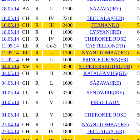
18.05.14
BA
R
L
1700
SÁZAVA(IRE)
5
18.05.14
CH
R
IV
2218
TECUALA(GER)
5
18.05.14
CH
R
III
2400
FERNANDO
5
18.05.14
CH
R
I
1600
LYSYAN(IRE)
6
18.05.14
CH
R
IV
1600
CHEROKEE ROSE
4
11.05.14
Eb
R
Gd-3
1700
CASTELLON(FR)
5
11.05.14
Eb
R
-
1300
NYANI TOMBA(IRE)
6
11.05.14
CH
R
L
1600
PRINCE ORPEN(FR)
5
04.05.14
Me
S
-
3500
ST PETERSBOURG(FR)
7
04.05.14
CH
R
II
2400
KATALFAMUS(GB)
5
04.05.14
CH
R
L
1600
SÁZAVA(IRE)
5
01.05.14
LL
S
IV
3700
SENDWIRE(IRE)
6
01.05.14
LL
R
V
1300
FIRST LADY
5
01.05.14
LL
R
V
1300
CHEROKEE ROSE
5
27.04.14
CH
R
II
1400
NYANI TOMBA(IRE)
5
27.04.14
CH
R
IV
1800
TECUALA(GER)
5