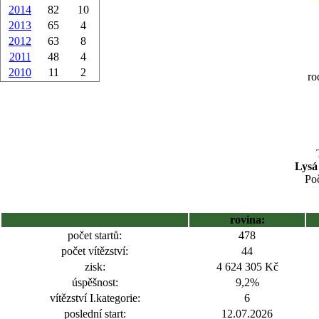
2014
82
10
2013
65
4
2012
63
8
2011
48
4
2010
11
2
ro
Lysá
Poč
rovina:
počet startů:
478
počet vítězství:
44
zisk:
4 624 305 Kč
úspěšnost:
9,2%
vítězství I.kategorie:
6
poslední start:
12.07.2026