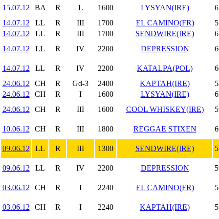
15.07.12
BA
R
L
1600
LYSYAN(IRE)
6
14.07.12
LL
R
III
1700
EL CAMINO(FR)
5
14.07.12
LL
R
III
1700
SENDWIRE(IRE)
6
14.07.12
LL
R
IV
2200
DEPRESSION
6
14.07.12
LL
R
IV
2200
KATALPA(POL)
6
24.06.12
CH
R
Gd-3
2400
KAPTAH(IRE)
5
24.06.12
CH
R
I
1600
LYSYAN(IRE)
6
24.06.12
CH
R
III
1600
COOL WHISKEY(IRE)
5
10.06.12
CH
R
III
1800
REGGAE STIXEN
6
09.06.12
LL
R
III
1300
SENDWIRE(IRE)
5
09.06.12
LL
R
IV
2200
DEPRESSION
5
03.06.12
CH
R
I
2240
EL CAMINO(FR)
5
03.06.12
CH
R
I
2240
KAPTAH(IRE)
5