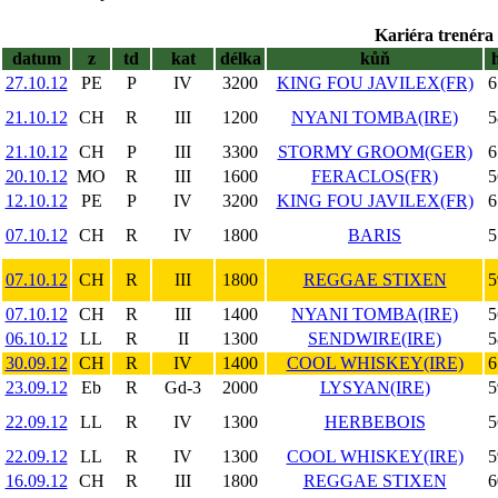
Kariéra trenéra 
datum
z
td
kat
délka
kůň
27.10.12
PE
P
IV
3200
KING FOU JAVILEX(FR)
6
21.10.12
CH
R
III
1200
NYANI TOMBA(IRE)
5
21.10.12
CH
P
III
3300
STORMY GROOM(GER)
6
20.10.12
MO
R
III
1600
FERACLOS(FR)
5
12.10.12
PE
P
IV
3200
KING FOU JAVILEX(FR)
6
07.10.12
CH
R
IV
1800
BARIS
5
07.10.12
CH
R
III
1800
REGGAE STIXEN
5
07.10.12
CH
R
III
1400
NYANI TOMBA(IRE)
5
06.10.12
LL
R
II
1300
SENDWIRE(IRE)
5
30.09.12
CH
R
IV
1400
COOL WHISKEY(IRE)
6
23.09.12
Eb
R
Gd-3
2000
LYSYAN(IRE)
5
22.09.12
LL
R
IV
1300
HERBEBOIS
5
22.09.12
LL
R
IV
1300
COOL WHISKEY(IRE)
5
16.09.12
CH
R
III
1800
REGGAE STIXEN
6