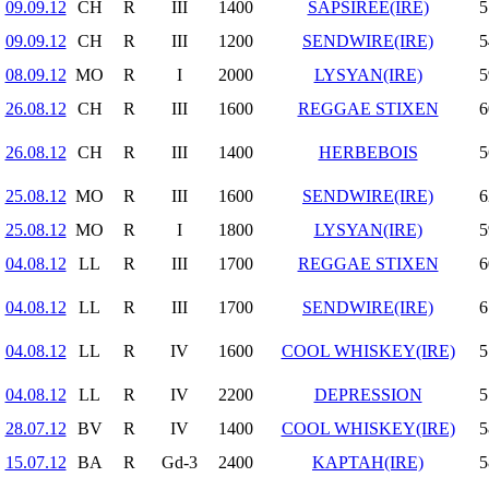
09.09.12
CH
R
III
1400
SAPSIREE(IRE)
5
09.09.12
CH
R
III
1200
SENDWIRE(IRE)
5
08.09.12
MO
R
I
2000
LYSYAN(IRE)
5
26.08.12
CH
R
III
1600
REGGAE STIXEN
6
26.08.12
CH
R
III
1400
HERBEBOIS
5
25.08.12
MO
R
III
1600
SENDWIRE(IRE)
6
25.08.12
MO
R
I
1800
LYSYAN(IRE)
5
04.08.12
LL
R
III
1700
REGGAE STIXEN
6
04.08.12
LL
R
III
1700
SENDWIRE(IRE)
6
04.08.12
LL
R
IV
1600
COOL WHISKEY(IRE)
5
04.08.12
LL
R
IV
2200
DEPRESSION
5
28.07.12
BV
R
IV
1400
COOL WHISKEY(IRE)
5
15.07.12
BA
R
Gd-3
2400
KAPTAH(IRE)
5