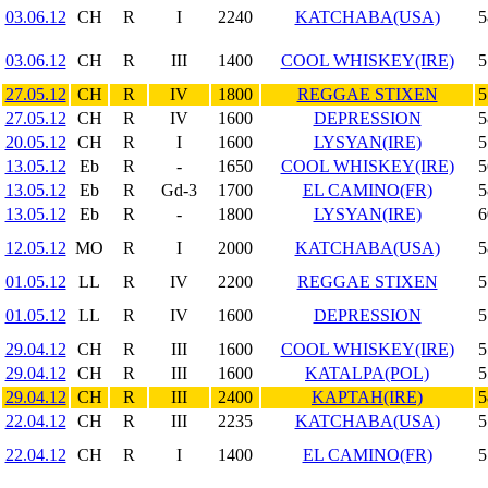
03.06.12
CH
R
I
2240
KATCHABA(USA)
5
03.06.12
CH
R
III
1400
COOL WHISKEY(IRE)
5
27.05.12
CH
R
IV
1800
REGGAE STIXEN
5
27.05.12
CH
R
IV
1600
DEPRESSION
5
20.05.12
CH
R
I
1600
LYSYAN(IRE)
5
13.05.12
Eb
R
-
1650
COOL WHISKEY(IRE)
5
13.05.12
Eb
R
Gd-3
1700
EL CAMINO(FR)
5
13.05.12
Eb
R
-
1800
LYSYAN(IRE)
6
12.05.12
MO
R
I
2000
KATCHABA(USA)
5
01.05.12
LL
R
IV
2200
REGGAE STIXEN
5
01.05.12
LL
R
IV
1600
DEPRESSION
5
29.04.12
CH
R
III
1600
COOL WHISKEY(IRE)
5
29.04.12
CH
R
III
1600
KATALPA(POL)
5
29.04.12
CH
R
III
2400
KAPTAH(IRE)
5
22.04.12
CH
R
III
2235
KATCHABA(USA)
5
22.04.12
CH
R
I
1400
EL CAMINO(FR)
5