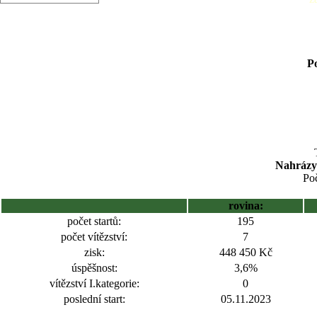
Po
Nahrázy
Poč
rovina:
počet startů:
195
počet vítězství:
7
zisk:
448 450 Kč
úspěšnost:
3,6%
vítězství I.kategorie:
0
poslední start:
05.11.2023