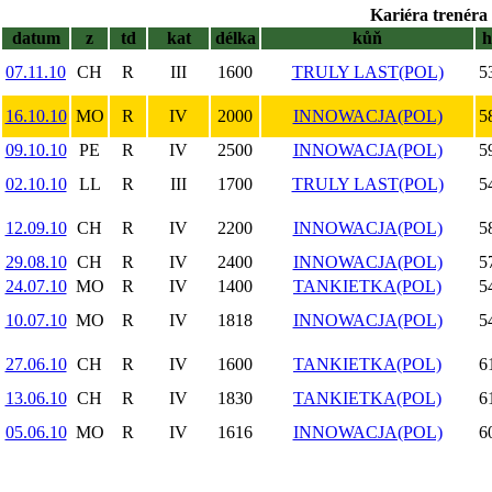
Kariéra trenéra 
datum
z
td
kat
délka
kůň
07.11.10
CH
R
III
1600
TRULY LAST(POL)
5
16.10.10
MO
R
IV
2000
INNOWACJA(POL)
5
09.10.10
PE
R
IV
2500
INNOWACJA(POL)
5
02.10.10
LL
R
III
1700
TRULY LAST(POL)
5
12.09.10
CH
R
IV
2200
INNOWACJA(POL)
5
29.08.10
CH
R
IV
2400
INNOWACJA(POL)
5
24.07.10
MO
R
IV
1400
TANKIETKA(POL)
5
10.07.10
MO
R
IV
1818
INNOWACJA(POL)
5
27.06.10
CH
R
IV
1600
TANKIETKA(POL)
6
13.06.10
CH
R
IV
1830
TANKIETKA(POL)
6
05.06.10
MO
R
IV
1616
INNOWACJA(POL)
6