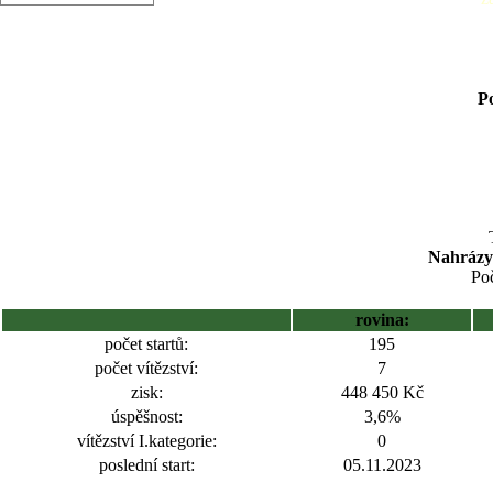
Po
Nahrázy
Poč
rovina:
počet startů:
195
počet vítězství:
7
zisk:
448 450 Kč
úspěšnost:
3,6%
vítězství I.kategorie:
0
poslední start:
05.11.2023