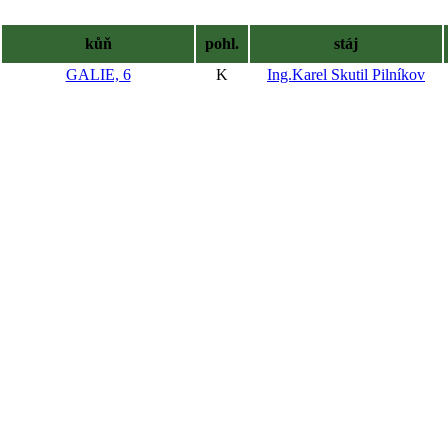
kůň
pohl.
stáj
GALIE, 6
K
Ing.Karel Skutil Pilníkov