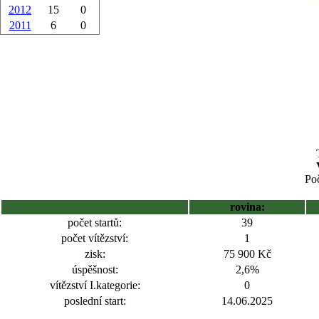
2012
15
0
2011
6
0
Poč
rovina:
počet startů:
39
počet vítězství:
1
zisk:
75 900 Kč
úspěšnost:
2,6%
vítězství I.kategorie:
0
poslední start:
14.06.2025