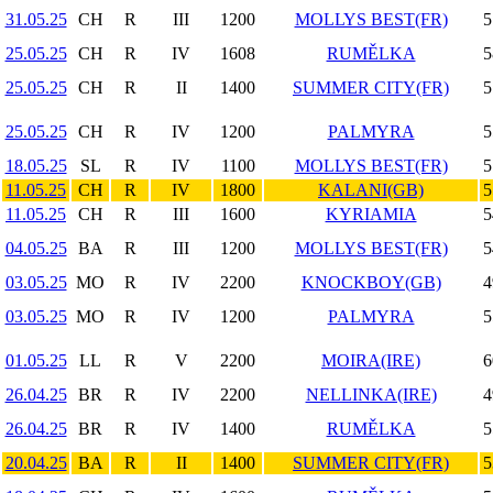
31.05.25
CH
R
III
1200
MOLLYS BEST(FR)
5
25.05.25
CH
R
IV
1608
RUMĚLKA
5
25.05.25
CH
R
II
1400
SUMMER CITY(FR)
5
25.05.25
CH
R
IV
1200
PALMYRA
5
18.05.25
SL
R
IV
1100
MOLLYS BEST(FR)
5
11.05.25
CH
R
IV
1800
KALANI(GB)
5
11.05.25
CH
R
III
1600
KYRIAMIA
5
04.05.25
BA
R
III
1200
MOLLYS BEST(FR)
5
03.05.25
MO
R
IV
2200
KNOCKBOY(GB)
4
03.05.25
MO
R
IV
1200
PALMYRA
5
01.05.25
LL
R
V
2200
MOIRA(IRE)
6
26.04.25
BR
R
IV
2200
NELLINKA(IRE)
4
26.04.25
BR
R
IV
1400
RUMĚLKA
5
20.04.25
BA
R
II
1400
SUMMER CITY(FR)
5