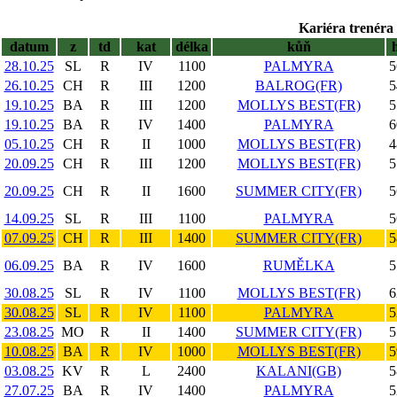
Kariéra trenéra 
datum
z
td
kat
délka
kůň
28.10.25
SL
R
IV
1100
PALMYRA
5
26.10.25
CH
R
III
1200
BALROG(FR)
5
19.10.25
BA
R
III
1200
MOLLYS BEST(FR)
5
19.10.25
BA
R
IV
1400
PALMYRA
6
05.10.25
CH
R
II
1000
MOLLYS BEST(FR)
4
20.09.25
CH
R
III
1200
MOLLYS BEST(FR)
5
20.09.25
CH
R
II
1600
SUMMER CITY(FR)
5
14.09.25
SL
R
III
1100
PALMYRA
5
07.09.25
CH
R
III
1400
SUMMER CITY(FR)
5
06.09.25
BA
R
IV
1600
RUMĚLKA
5
30.08.25
SL
R
IV
1100
MOLLYS BEST(FR)
6
30.08.25
SL
R
IV
1100
PALMYRA
5
23.08.25
MO
R
II
1400
SUMMER CITY(FR)
5
10.08.25
BA
R
IV
1000
MOLLYS BEST(FR)
5
03.08.25
KV
R
L
2400
KALANI(GB)
5
27.07.25
BA
R
IV
1400
PALMYRA
5