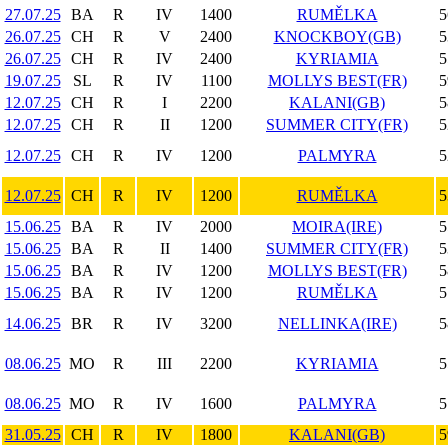
27.07.25
BA
R
IV
1400
RUMĚLKA
5
26.07.25
CH
R
V
2400
KNOCKBOY(GB)
5
26.07.25
CH
R
IV
2400
KYRIAMIA
5
19.07.25
SL
R
IV
1100
MOLLYS BEST(FR)
5
12.07.25
CH
R
I
2200
KALANI(GB)
5
12.07.25
CH
R
II
1200
SUMMER CITY(FR)
5
12.07.25
CH
R
IV
1200
PALMYRA
5
12.07.25
CH
R
IV
1200
RUMĚLKA
5
15.06.25
BA
R
IV
2000
MOIRA(IRE)
5
15.06.25
BA
R
II
1400
SUMMER CITY(FR)
5
15.06.25
BA
R
IV
1200
MOLLYS BEST(FR)
5
15.06.25
BA
R
IV
1200
RUMĚLKA
5
14.06.25
BR
R
IV
3200
NELLINKA(IRE)
5
08.06.25
MO
R
III
2200
KYRIAMIA
5
08.06.25
MO
R
IV
1600
PALMYRA
5
31.05.25
CH
R
IV
1800
KALANI(GB)
5