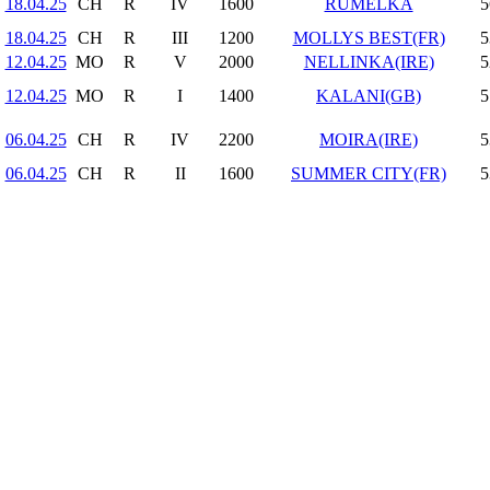
18.04.25
CH
R
IV
1600
RUMĚLKA
5
18.04.25
CH
R
III
1200
MOLLYS BEST(FR)
5
12.04.25
MO
R
V
2000
NELLINKA(IRE)
5
12.04.25
MO
R
I
1400
KALANI(GB)
5
06.04.25
CH
R
IV
2200
MOIRA(IRE)
5
06.04.25
CH
R
II
1600
SUMMER CITY(FR)
5