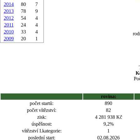
2014
80
7
2013
78
9
2012
54
4
2011
24
4
2010
33
4
rod
2009
20
1
Ko
Poč
rovina:
počet startů:
890
počet vítězství:
82
zisk:
4 281 938 Kč
úspěšnost:
9,2%
vítězství I.kategorie:
1
poslední start:
02.08.2026