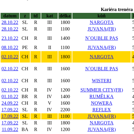
Kariéra trenéra 
datum
z
td
kat
délka
kůň
28.10.22
SL
R
III
1800
NARGOTA
28.10.22
SL
R
III
1100
JUVANA(FR)
23.10.22
CH
R
III
1400
N`OUBLIE PAS
08.10.22
PE
R
II
1100
JUVANA(FR)
02.10.22
CH
R
III
1800
NARGOTA
02.10.22
CH
R
III
1600
N`OUBLIE PAS
02.10.22
CH
R
III
1600
WISTERI
02.10.22
CH
R
IV
1200
SUMMER CITY(FR)
01.10.22
BR
R
IV
1400
RUMĚLKA
24.09.22
CH
R
V
1600
NOWERA
17.09.22
SL
R
IV
2200
REFLEX
17.09.22
SL
R
III
1100
JUVANA(FR)
17.09.22
SL
R
III
1800
NARGOTA
11.09.22
BA
R
IV
1200
JUVANA(FR)