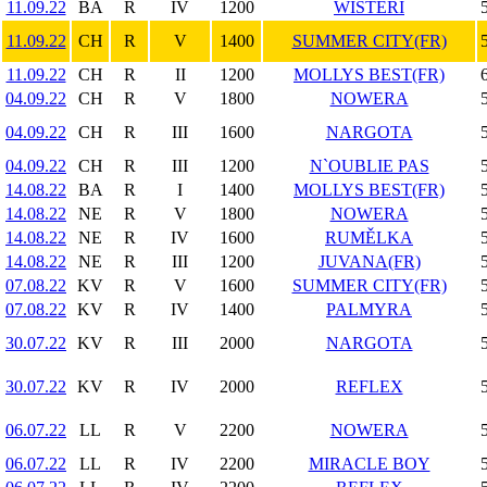
11.09.22
BA
R
IV
1200
WISTERI
11.09.22
CH
R
V
1400
SUMMER CITY(FR)
11.09.22
CH
R
II
1200
MOLLYS BEST(FR)
04.09.22
CH
R
V
1800
NOWERA
04.09.22
CH
R
III
1600
NARGOTA
04.09.22
CH
R
III
1200
N`OUBLIE PAS
14.08.22
BA
R
I
1400
MOLLYS BEST(FR)
14.08.22
NE
R
V
1800
NOWERA
14.08.22
NE
R
IV
1600
RUMĚLKA
14.08.22
NE
R
III
1200
JUVANA(FR)
07.08.22
KV
R
V
1600
SUMMER CITY(FR)
07.08.22
KV
R
IV
1400
PALMYRA
30.07.22
KV
R
III
2000
NARGOTA
30.07.22
KV
R
IV
2000
REFLEX
06.07.22
LL
R
V
2200
NOWERA
06.07.22
LL
R
IV
2200
MIRACLE BOY