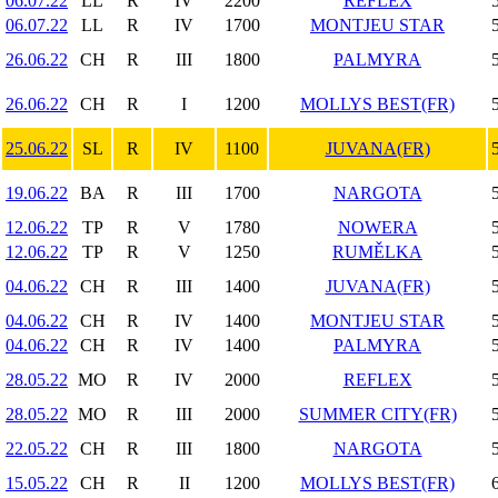
06.07.22
LL
R
IV
2200
REFLEX
06.07.22
LL
R
IV
1700
MONTJEU STAR
26.06.22
CH
R
III
1800
PALMYRA
26.06.22
CH
R
I
1200
MOLLYS BEST(FR)
25.06.22
SL
R
IV
1100
JUVANA(FR)
19.06.22
BA
R
III
1700
NARGOTA
12.06.22
TP
R
V
1780
NOWERA
12.06.22
TP
R
V
1250
RUMĚLKA
04.06.22
CH
R
III
1400
JUVANA(FR)
04.06.22
CH
R
IV
1400
MONTJEU STAR
04.06.22
CH
R
IV
1400
PALMYRA
28.05.22
MO
R
IV
2000
REFLEX
28.05.22
MO
R
III
2000
SUMMER CITY(FR)
22.05.22
CH
R
III
1800
NARGOTA
15.05.22
CH
R
II
1200
MOLLYS BEST(FR)