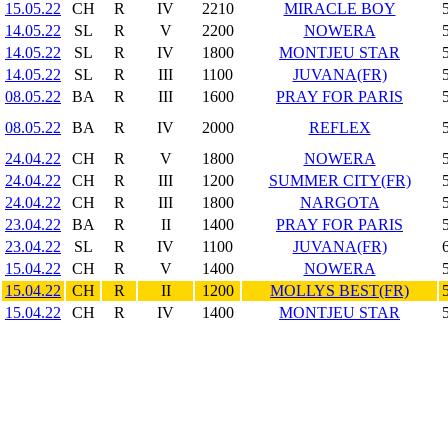
15.05.22
CH
R
IV
2210
MIRACLE BOY
14.05.22
SL
R
V
2200
NOWERA
14.05.22
SL
R
IV
1800
MONTJEU STAR
14.05.22
SL
R
III
1100
JUVANA(FR)
08.05.22
BA
R
III
1600
PRAY FOR PARIS
08.05.22
BA
R
IV
2000
REFLEX
24.04.22
CH
R
V
1800
NOWERA
24.04.22
CH
R
III
1200
SUMMER CITY(FR)
24.04.22
CH
R
III
1800
NARGOTA
23.04.22
BA
R
II
1400
PRAY FOR PARIS
23.04.22
SL
R
IV
1100
JUVANA(FR)
15.04.22
CH
R
V
1400
NOWERA
15.04.22
CH
R
II
1200
MOLLYS BEST(FR)
15.04.22
CH
R
IV
1400
MONTJEU STAR