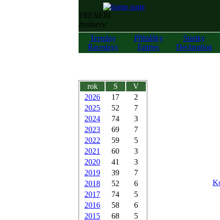
TRENÉŘI
/trainers/
Termíny
Přihlášky
Startky
Racedays
Entries
Declaration
rok
S
V
2026
17
2
2025
52
7
2024
74
3
2023
69
7
2022
59
5
2021
60
3
2020
41
3
2019
39
7
Ko
2018
52
6
2017
74
5
2016
58
6
2015
68
5