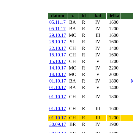
datum
z
td
kat
délka
05.11.17
BA
R
IV
1600
05.11.17
BA
R
IV
1200
29.10.17
MO
R
III
1600
28.10.17
SL
R
IV
1600
22.10.17
CH
R
IV
1400
15.10.17
CH
R
IV
1600
15.10.17
CH
R
V
1200
14.10.17
MO
R
IV
2200
14.10.17
MO
R
V
2000
01.10.17
BA
R
IV
1800
01.10.17
BA
R
V
1400
01.10.17
CH
R
IV
1800
01.10.17
CH
R
III
1600
01.10.17
CH
R
III
1200
30.09.17
BR
R
IV
1900