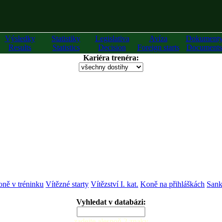
Výsledky
Statistiky
Legislativa
Avíza
Dokument
Results
Statistics
Decision
Foreign starts
Documents
Kariéra trenéra:
ně v tréninku
Vítězné starty
Vítězství I. kat.
Koně na přihláškách
Sank
Vyhledat v databázi:
zadejte alespoň 2 znaky