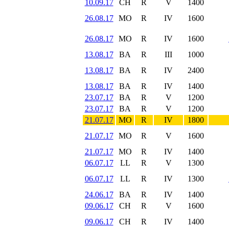
10.09.17
CH
R
V
1400
26.08.17
MO
R
IV
1600
26.08.17
MO
R
IV
1600
13.08.17
BA
R
III
1000
13.08.17
BA
R
IV
2400
13.08.17
BA
R
IV
1400
23.07.17
BA
R
V
1200
23.07.17
BA
R
V
1200
21.07.17
MO
R
IV
1800
21.07.17
MO
R
V
1600
21.07.17
MO
R
IV
1400
06.07.17
LL
R
V
1300
06.07.17
LL
R
IV
1300
24.06.17
BA
R
IV
1400
09.06.17
CH
R
V
1600
09.06.17
CH
R
IV
1400