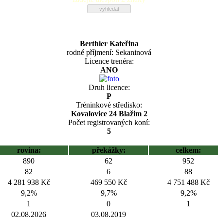
Berthier Kateřina
rodné příjmení: Sekaninová
Licence trenéra:
ANO
Druh licence:
P
Tréninkové středisko:
Kovalovice 24 Blažim 2
Počet registrovaných koní:
5
rovina:
překážky:
celkem:
890
62
952
82
6
88
4 281 938 Kč
469 550 Kč
4 751 488 Kč
9,2%
9,7%
9,2%
1
0
1
02.08.2026
03.08.2019