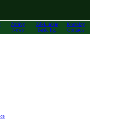
y
Zprávy
Zákl. údaje
Kontakty
News
Basic fig.
Contacts
ce