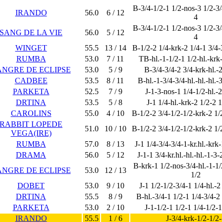
B-3/4-1/2-1 1/2-nos-3 1/2-3/
IRANDO
56.0
6 / 12
4
B-3/4-1/2-1 1/2-nos-3 1/2-3/
SANG DE LA VIE
56.0
5 / 12
4
WINGET
55.5
13 / 14
B-1/2-2 1/4-krk-2 1/4-1 3/4-3
RUMBA
53.0
7 / 11
TB-hl.-1-1/2-1 1/2-hl.-krk
ANGRE DE ECLIPSE
53.0
5 / 9
B-3/4-3/4-2 3/4-krk-hl.-
CADBEE
53.5
8 / 11
B-hl.-1-3/4-3/4-hl.-hl.-hl.-
PARKETA
52.5
7 / 9
J-1-3-nos-1 1/4-1/2-hl.-2
DRTINA
53.5
5 / 8
J-1 1/4-hl.-krk-2 1/2-2 
CAROLINS
55.0
4 / 10
B-1/2-2 3/4-1/2-1/2-krk-2 1/2
RABBIT LOPEDE
51.0
10 / 10
B-1/2-2 3/4-1/2-1/2-krk-2 1/2
VEGA(IRE)
RUMBA
57.0
8 / 13
J-1 1/4-3/4-3/4-1-kr.hl.-krk
DRAMA
56.0
5 / 12
J-1-1 3/4-kr.hl.-hl.-hl.-1-3-
B-krk-1 1/2-nos-3/4-hl.-1-1/
ANGRE DE ECLIPSE
53.0
12 / 13
1/2
DOBET
53.0
9 / 10
J-1 1/2-1/2-3/4-1 1/4-hl.-2
DRTINA
55.5
8 / 9
B-hl.-3/4-1 1/2-1 1/4-3/4-2
PARKETA
53.0
2 / 10
J-1-1/2-1 1/2-1 1/4-1/2-1
IRANDO
55.5
1 / 6
J-3/4-krk-1/2-1/2