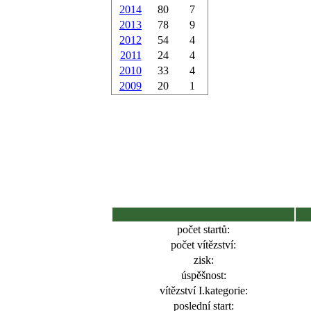
2014
80
7
2013
78
9
2012
54
4
2011
24
4
2010
33
4
2009
20
1
počet startů:
počet vítězství:
zisk:
úspěšnost:
vítězství I.kategorie:
poslední start: