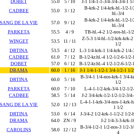
DOBET
55.0
5 / 10
J-1 1/4-1-1-3/4-3/4-3/4-1 1/
B-krk-2 1/4-krk-hl.-1/2-1/
CADBEE
55.0
3 / 12
hl.-3/4
B-krk-2 1/4-krk-hl.-1/2-1/
SANG DE LA VIE
57.0
9 / 12
hl.-3/4
PARKETA
55.5
4 / 9
TB-hl.-4-2 1/2-nos-hl.-1/
Z-5-3 1/4-hl.-1/2-krk-krk-2
WINGET
53.5
11 / 11
1/2
DRTINA
53.5
4 / 12
L-3 1/4-krk-1 1/4-krk-2 1/4-3
CADBEE
61.0
7 / 12
B-1/2-kr.hl.-4 1/2-1/2-6-1/2-
DOBET
57.0
6 / 12
B-1/2-kr.hl.-4 1/2-1/2-6-1/2-
DRAMA
60.0
1 / 16
J-1 1/4-1-1/2-1 3/4-1/2-1 1/2
B-3/4-1 1/4-nos-krk-1 3/4-k
DRTINA
60.0
5 / 16
1/2
PARKETA
60.0
7 / 10
L-4-1-1/2-krk-3/4-1/2-1/2
CADBEE
58.5
5 / 14
J-2 3/4-krk-1/2-1/2-1/2-3/4-
L-4-1-1-krk-3/4-nos-1-krk-hl
SANG DE LA VIE
52.0
12 / 13
1 1/2
DRTINA
53.0
6 / 14
J-3/4-2 1/2-krk-1-1/2-2 1/2-h
DRAMA
64.0
ZN / 9
J-2 1/4-3-3-krk-1
B-3/4-1/2-1 1/2-nos-3 1/2-3/
CAROLINS
58.0
12 / 12
4