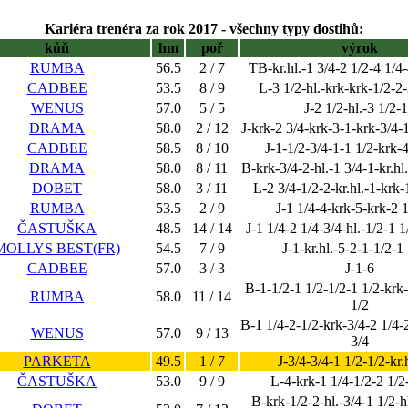
Kariéra trenéra za rok 2017 - všechny typy dostihů:
kůň
hm
poř
výrok
RUMBA
56.5
2 / 7
TB-kr.hl.-1 3/4-2 1/2-4 1/4-
CADBEE
53.5
8 / 9
L-3 1/2-hl.-krk-krk-1/2-2
WENUS
57.0
5 / 5
J-2 1/2-hl.-3 1/2-
DRAMA
58.0
2 / 12
J-krk-2 3/4-krk-3-1-krk-3/4-
CADBEE
58.5
8 / 10
J-1-1/2-3/4-1-1 1/2-krk-
DRAMA
58.0
8 / 11
B-krk-3/4-2-hl.-1 3/4-1-kr.hl
DOBET
58.0
3 / 11
L-2 3/4-1/2-2-kr.hl.-1-krk-
RUMBA
53.5
2 / 9
J-1 1/4-4-krk-5-krk-2 
ČASTUŠKA
48.5
14 / 14
J-1 1/4-2 1/4-3/4-hl.-1/2-1 1
MOLLYS BEST(FR)
54.5
7 / 9
J-1-kr.hl.-5-2-1-1/2-1
CADBEE
57.0
3 / 3
J-1-6
B-1-1/2-1 1/2-1/2-1 1/2-krk-
RUMBA
58.0
11 / 14
1/2
B-1 1/4-2-1/2-krk-3/4-2 1/4-
WENUS
57.0
9 / 13
3/4
PARKETA
49.5
1 / 7
J-3/4-3/4-1 1/2-1/2-kr.
ČASTUŠKA
53.0
9 / 9
L-4-krk-1 1/4-1/2-2 1/2
B-krk-1/2-2-hl.-3/4-1 1/2-hl