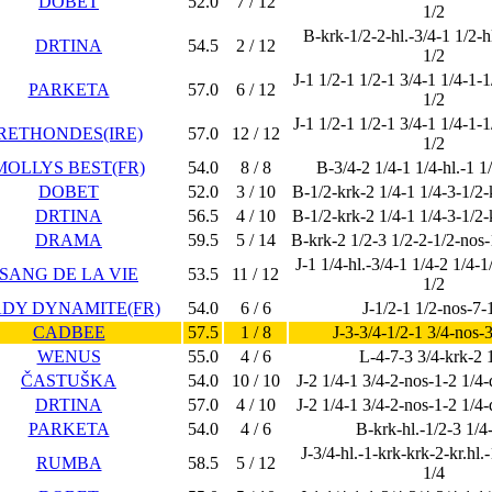
DOBET
52.0
7 / 12
1/2
B-krk-1/2-2-hl.-3/4-1 1/2-hl
DRTINA
54.5
2 / 12
1/2
J-1 1/2-1 1/2-1 3/4-1 1/4-1-1
PARKETA
57.0
6 / 12
1/2
J-1 1/2-1 1/2-1 3/4-1 1/4-1-1
RETHONDES(IRE)
57.0
12 / 12
1/2
MOLLYS BEST(FR)
54.0
8 / 8
B-3/4-2 1/4-1 1/4-hl.-1 1
DOBET
52.0
3 / 10
B-1/2-krk-2 1/4-1 1/4-3-1/2-k
DRTINA
56.5
4 / 10
B-1/2-krk-2 1/4-1 1/4-3-1/2-k
DRAMA
59.5
5 / 14
B-krk-2 1/2-3 1/2-2-1/2-nos-
J-1 1/4-hl.-3/4-1 1/4-2 1/4-1
SANG DE LA VIE
53.5
11 / 12
1/2
DY DYNAMITE(FR)
54.0
6 / 6
J-1/2-1 1/2-nos-7-
CADBEE
57.5
1 / 8
J-3-3/4-1/2-1 3/4-nos-
WENUS
55.0
4 / 6
L-4-7-3 3/4-krk-2 
ČASTUŠKA
54.0
10 / 10
J-2 1/4-1 3/4-2-nos-1-2 1/4-
DRTINA
57.0
4 / 10
J-2 1/4-1 3/4-2-nos-1-2 1/4-
PARKETA
54.0
4 / 6
B-krk-hl.-1/2-3 1/4
J-3/4-hl.-1-krk-krk-2-kr.hl.
RUMBA
58.5
5 / 12
1/4