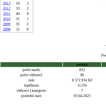
2013
16
2
2012
33
2
2011
40
0
2010
31
1
2009
35
2
2008
11
0
Poč
rovina:
počet startů:
832
počet vítězství:
96
zisk:
8 572 934 Kč
úspěšnost:
11,5%
vítězství I.kategorie:
7
poslední start:
05.04.2025