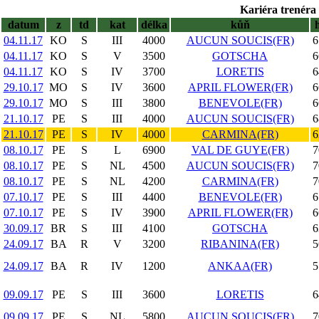
Kariéra trenéra 
datum
z
td
kat
délka
kůň
04.11.17
KO
S
III
4000
AUCUN SOUCIS(FR)
6
04.11.17
KO
S
V
3500
GOTSCHA
6
04.11.17
KO
S
IV
3700
LORETIS
6
29.10.17
MO
S
IV
3600
APRIL FLOWER(FR)
6
29.10.17
MO
S
III
3800
BENEVOLE(FR)
6
21.10.17
PE
S
III
4000
AUCUN SOUCIS(FR)
6
21.10.17
PE
S
IV
4000
CARMINA(FR)
6
08.10.17
PE
S
L
6900
VAL DE GUYE(FR)
7
08.10.17
PE
S
NL
4500
AUCUN SOUCIS(FR)
7
08.10.17
PE
S
NL
4200
CARMINA(FR)
7
07.10.17
PE
S
III
4400
BENEVOLE(FR)
6
07.10.17
PE
S
IV
3900
APRIL FLOWER(FR)
6
30.09.17
BR
S
III
4100
GOTSCHA
6
24.09.17
BA
R
V
3200
RIBANINA(FR)
5
24.09.17
BA
R
IV
1200
ANKAA(FR)
5
09.09.17
PE
S
III
3600
LORETIS
6
09.09.17
PE
S
NL
5800
AUCUN SOUCIS(FR)
7