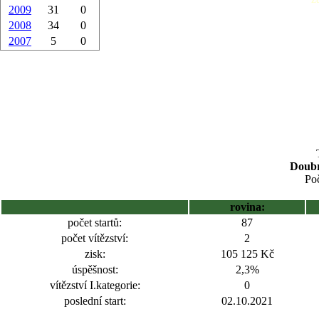
2009
31
0
2008
34
0
2007
5
0
Doubr
Poč
rovina:
počet startů:
87
počet vítězství:
2
zisk:
105 125 Kč
úspěšnost:
2,3%
vítězství I.kategorie:
0
poslední start:
02.10.2021