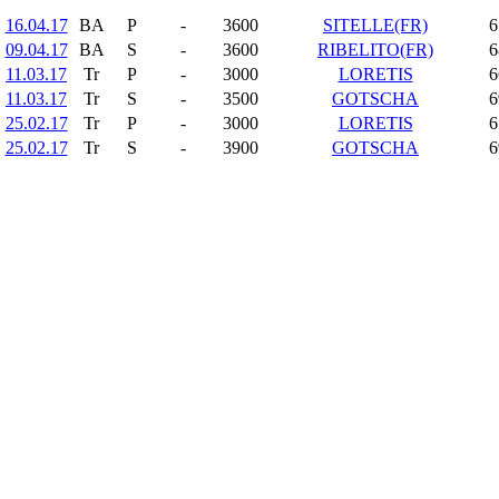
16.04.17
BA
P
-
3600
SITELLE(FR)
6
09.04.17
BA
S
-
3600
RIBELITO(FR)
6
11.03.17
Tr
P
-
3000
LORETIS
6
11.03.17
Tr
S
-
3500
GOTSCHA
6
25.02.17
Tr
P
-
3000
LORETIS
6
25.02.17
Tr
S
-
3900
GOTSCHA
6