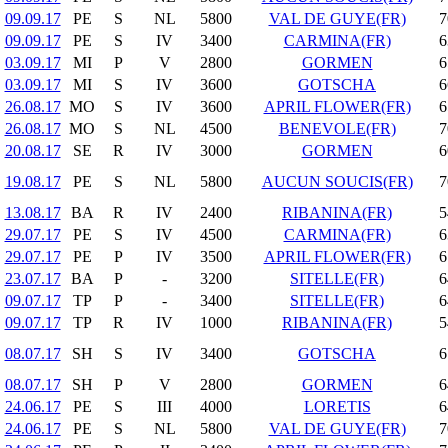
09.09.17
PE
S
NL
5800
VAL DE GUYE(FR)
7
09.09.17
PE
S
IV
3400
CARMINA(FR)
6
03.09.17
MI
P
V
2800
GORMEN
6
03.09.17
MI
S
IV
3600
GOTSCHA
6
26.08.17
MO
S
IV
3600
APRIL FLOWER(FR)
6
26.08.17
MO
S
NL
4500
BENEVOLE(FR)
7
20.08.17
SE
R
IV
3000
GORMEN
6
19.08.17
PE
S
NL
5800
AUCUN SOUCIS(FR)
7
13.08.17
BA
R
IV
2400
RIBANINA(FR)
5
29.07.17
PE
S
IV
4500
CARMINA(FR)
6
29.07.17
PE
P
IV
3500
APRIL FLOWER(FR)
6
23.07.17
BA
P
-
3200
SITELLE(FR)
6
09.07.17
TP
P
-
3400
SITELLE(FR)
6
09.07.17
TP
R
IV
1000
RIBANINA(FR)
5
08.07.17
SH
S
IV
3400
GOTSCHA
6
08.07.17
SH
P
V
2800
GORMEN
6
24.06.17
PE
S
III
4000
LORETIS
6
24.06.17
PE
S
NL
5800
VAL DE GUYE(FR)
7