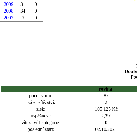
2009
31
0
2008
34
0
2007
5
0
Doubr
Poč
rovina:
počet startů:
87
počet vítězství:
2
zisk:
105 125 Kč
úspěšnost:
2,3%
vítězství I.kategorie:
0
poslední start:
02.10.2021