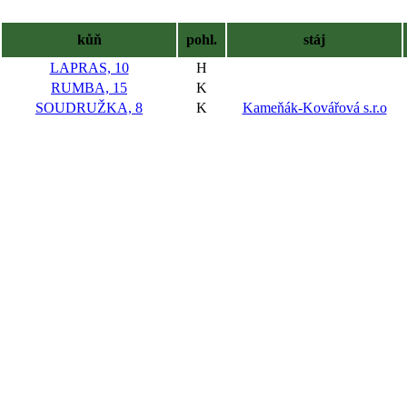
kůň
pohl.
stáj
LAPRAS, 10
H
RUMBA, 15
K
SOUDRUŽKA, 8
K
Kameňák-Kovářová s.r.o