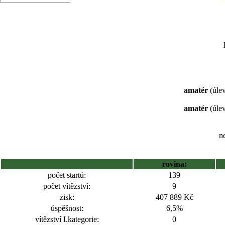
amatér
(úlev
amatér
(úlev
ne
rovina:
počet startů:
139
počet vítězství:
9
zisk:
407 889 Kč
úspěšnost:
6,5%
vítězství I.kategorie:
0