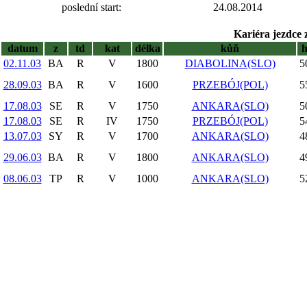
poslední start:
24.08.2014
Kariéra jezdce 
datum
z
td
kat
délka
kůň
02.11.03
BA
R
V
1800
DIABOLINA(SLO)
5
28.09.03
BA
R
V
1600
PRZEBÓJ(POL)
5
17.08.03
SE
R
V
1750
ANKARA(SLO)
5
17.08.03
SE
R
IV
1750
PRZEBÓJ(POL)
5
13.07.03
SY
R
V
1700
ANKARA(SLO)
4
29.06.03
BA
R
V
1800
ANKARA(SLO)
4
08.06.03
TP
R
V
1000
ANKARA(SLO)
5