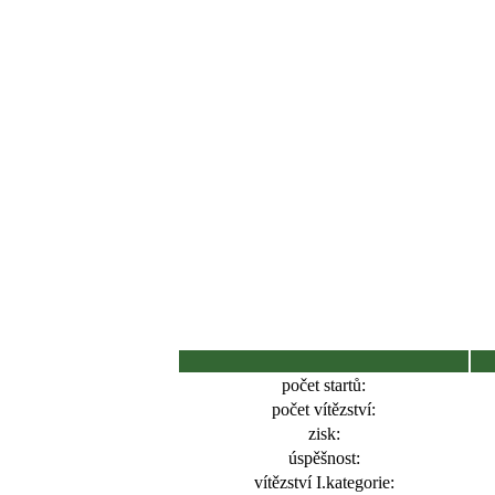
počet startů:
počet vítězství:
zisk:
úspěšnost:
vítězství I.kategorie: