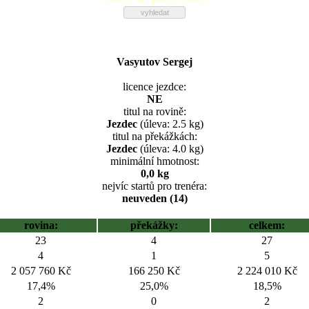
Vasyutov Sergej
licence jezdce:
NE
titul na rovině:
Jezdec
(úleva: 2.5 kg)
titul na překážkách:
Jezdec
(úleva: 4.0 kg)
minimální hmotnost:
0,0 kg
nejvíc startů pro trenéra:
neuveden (14)
rovina:
překážky:
celkem:
23
4
27
4
1
5
2 057 760 Kč
166 250 Kč
2 224 010 Kč
17,4%
25,0%
18,5%
2
0
2