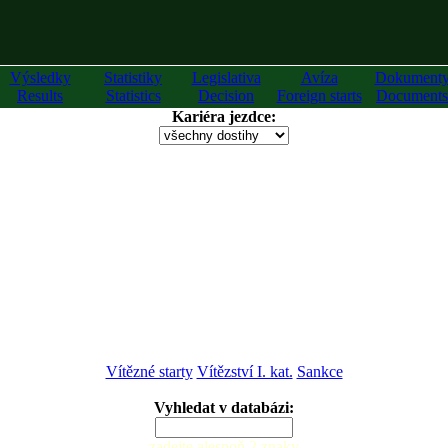
Výsledky
Statistiky
Legislativa
Avíza
Dokument
Results
Statistics
Decision
Foreign starts
Documents
Kariéra jezdce:
Vítězné starty
Vítězství I. kat.
Sankce
Vyhledat v databázi:
zadejte alespoň 2 znaky