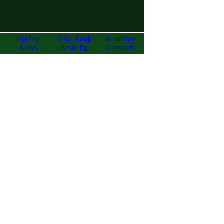
y
Zprávy
Zákl. údaje
Kontakty
News
Basic fig.
Contacts