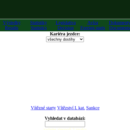
Výsledky
Statistiky
Legislativa
Avíza
Dokument
Results
Statistics
Decision
Foreign starts
Documents
Kariéra jezdce:
Vítězné starty
Vítězství I. kat.
Sankce
Vyhledat v databázi:
zadejte alespoň 2 znaky