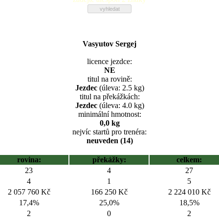
Vasyutov Sergej
licence jezdce:
NE
titul na rovině:
Jezdec
(úleva: 2.5 kg)
titul na překážkách:
Jezdec
(úleva: 4.0 kg)
minimální hmotnost:
0,0 kg
nejvíc startů pro trenéra:
neuveden (14)
rovina:
překážky:
celkem:
23
4
27
4
1
5
2 057 760 Kč
166 250 Kč
2 224 010 Kč
17,4%
25,0%
18,5%
2
0
2