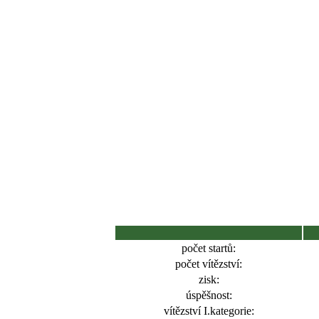
počet startů:
počet vítězství:
zisk:
úspěšnost:
vítězství I.kategorie: