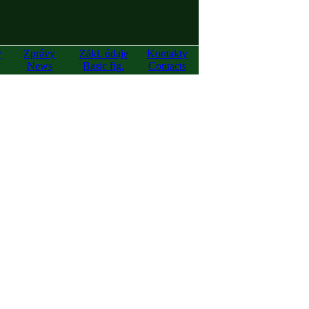
y
Zprávy
Zákl. údaje
Kontakty
News
Basic fig.
Contacts