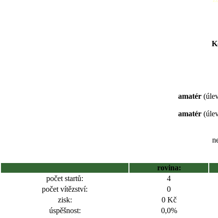
K
amatér
(úlev
amatér
(úlev
ne
rovina:
počet startů:
4
počet vítězství:
0
zisk:
0 Kč
úspěšnost:
0,0%