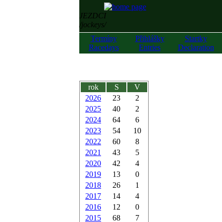
JEZDCI
/jockeys/
Termíny
Přihlášky
Startky
Racedays
Entries
Declaration
rok
S
V
2026
23
2
2025
40
2
2024
64
6
2023
54
10
2022
60
8
2021
43
5
2020
42
4
2019
13
0
2018
26
1
2017
14
4
2016
12
0
2015
68
7