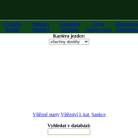
Výsledky
Statistiky
Legislativa
Avíza
Dokument
Results
Statistics
Decision
Foreign starts
Documents
Kariéra jezdce:
Vítězné starty
Vítězství I. kat.
Sankce
Vyhledat v databázi:
zadejte alespoň 2 znaky