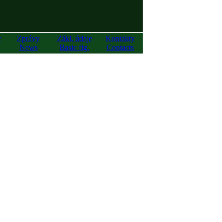
y
Zprávy
Zákl. údaje
Kontakty
News
Basic fig.
Contacts