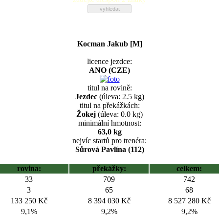
Kocman Jakub [M]
licence jezdce:
ANO (CZE)
titul na rovině:
Jezdec
(úleva: 2.5 kg)
titul na překážkách:
Žokej
(úleva: 0.0 kg)
minimální hmotnost:
63,0 kg
nejvíc startů pro trenéra:
Sůrová Pavlína (112)
rovina:
překážky:
celkem:
33
709
742
3
65
68
133 250 Kč
8 394 030 Kč
8 527 280 Kč
9,1%
9,2%
9,2%