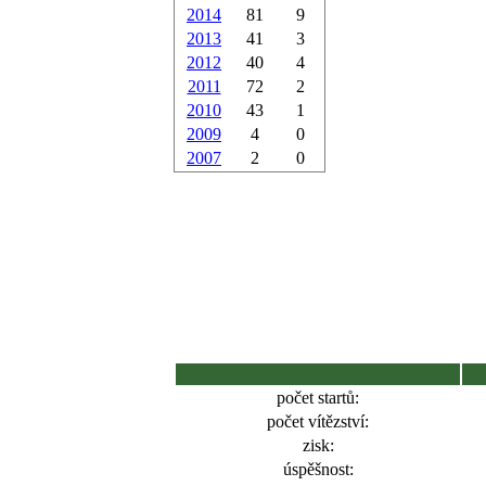
2014
81
9
2013
41
3
2012
40
4
2011
72
2
2010
43
1
2009
4
0
2007
2
0
počet startů:
počet vítězství:
zisk:
úspěšnost: