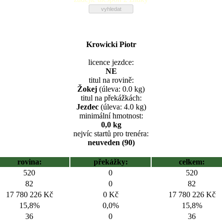
Krowicki Piotr
licence jezdce:
NE
titul na rovině:
Žokej
(úleva: 0.0 kg)
titul na překážkách:
Jezdec
(úleva: 4.0 kg)
minimální hmotnost:
0,0 kg
nejvíc startů pro trenéra:
neuveden (90)
rovina:
překážky:
celkem:
520
0
520
82
0
82
17 780 226 Kč
0 Kč
17 780 226 Kč
15,8%
0,0%
15,8%
36
0
36