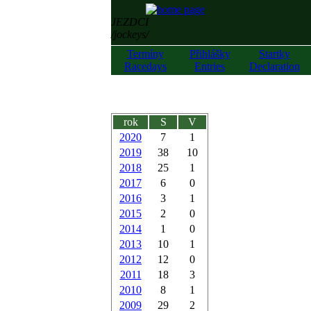
JEZDCI
/jockeys/
Termíny
Přihlášky
Startky
Racedays
Entries
Declaration
rok
S
V
2020
7
1
2019
38
10
2018
25
1
2017
6
0
2016
3
1
2015
2
0
2014
1
0
2013
10
1
2012
12
0
2011
18
3
2010
8
1
2009
29
2