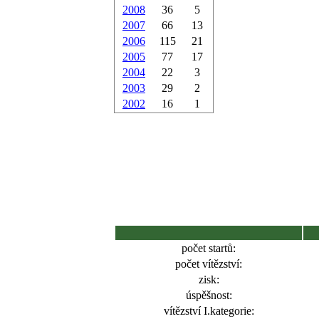
2008
36
5
2007
66
13
2006
115
21
2005
77
17
2004
22
3
2003
29
2
2002
16
1
počet startů:
počet vítězství:
zisk:
úspěšnost:
vítězství I.kategorie: