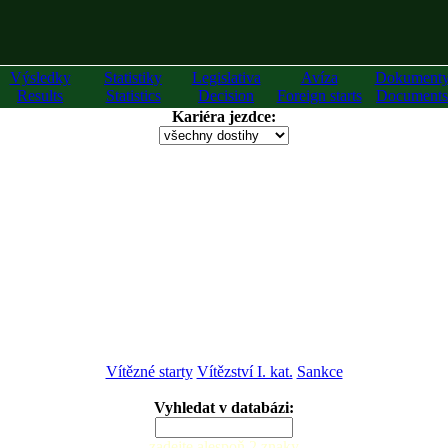
Výsledky
Statistiky
Legislativa
Avíza
Dokument
Results
Statistics
Decision
Foreign starts
Documents
Kariéra jezdce:
Vítězné starty
Vítězství I. kat.
Sankce
Vyhledat v databázi:
zadejte alespoň 2 znaky