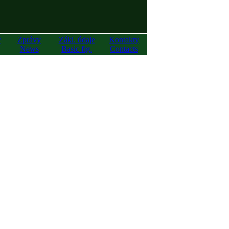
y
Zprávy
Zákl. údaje
Kontakty
News
Basic fig.
Contacts