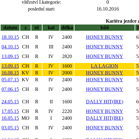
vítězství I.kategorie:
0
poslední start:
16.10.2016
Kariéra jezdce 
datum
z
td
kat
délka
kůň
18.10.15
CH
R
IV
2400
HONEY BUNNY
6
04.10.15
CH
R
III
2400
HONEY BUNNY
5
13.09.15
CH
R
IV
2820
HONEY BUNNY
5
13.09.15
CH
R
IV
1600
LA LAGION
5
16.08.15
KV
R
IV
2000
HONEY BUNNY
5
05.07.15
KV
R
IV
2400
HONEY BUNNY
5
07.06.15
CH
R
IV
2400
HONEY BUNNY
5
24.05.15
CH
R
II
1600
DALLY HIT(IRE)
6
17.05.15
CH
R
IV
2220
HONEY BUNNY
5
16.05.15
MO
R
I
2400
DALLY HIT(IRE)
5
03.05.15
CH
R
IV
2400
HONEY BUNNY
5