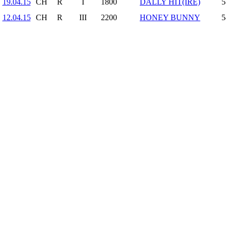
19.04.15
CH
R
I
1800
DALLY HIT(IRE)
5
12.04.15
CH
R
III
2200
HONEY BUNNY
5