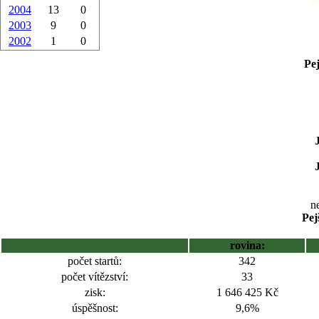
2004
13
0
2003
9
0
2002
1
0
Pej
ne
Pej
rovina:
počet startů:
342
počet vítězství:
33
zisk:
1 646 425 Kč
úspěšnost:
9,6%