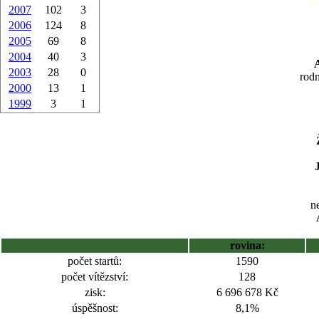
2007
102
3
2006
124
8
2005
69
8
2004
40
3
2003
28
0
rodn
2000
13
1
1999
3
1
ne
rovina:
počet startů:
1590
počet vítězství:
128
zisk:
6 696 678 Kč
úspěšnost:
8,1%