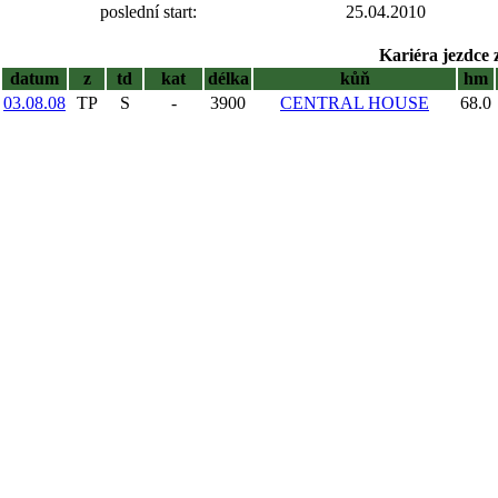
poslední start:
25.04.2010
Kariéra jezdce 
datum
z
td
kat
délka
kůň
hm
03.08.08
TP
S
-
3900
CENTRAL HOUSE
68.0