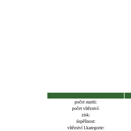
počet startů:
počet vítězství:
zisk:
úspěšnost:
vítězství I.kategorie: