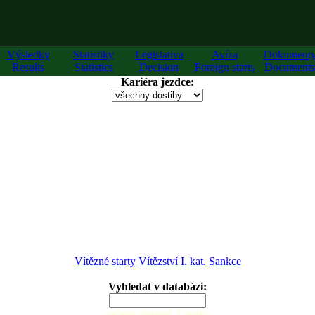
Výsledky
Statistiky
Legislativa
Avíza
Dokument
Results
Statistics
Decision
Foreign starts
Documents
Kariéra jezdce:
Vítězné starty
Vítězství I. kat.
Sankce
Vyhledat v databázi:
zadejte alespoň 2 znaky