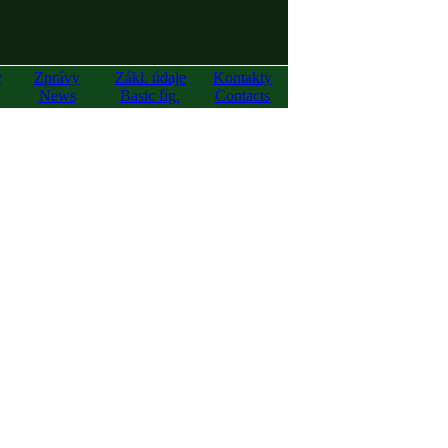
y
Zprávy
Zákl. údaje
Kontakty
News
Basic fig.
Contacts