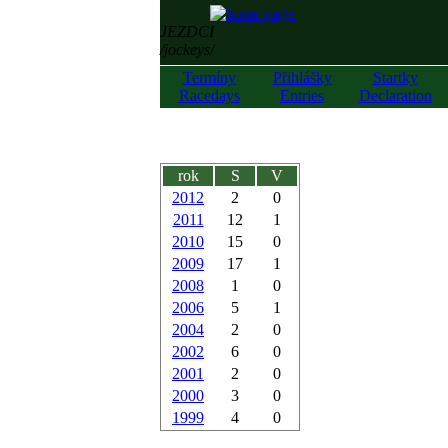
JEZDCI
/jockeys/
Termíny
Přihlášky
Startky
Racedays
Entries
Declaration
rok
S
V
2012
2
0
2011
12
1
2010
15
0
2009
17
1
2008
1
0
2006
5
1
2004
2
0
2002
6
0
2001
2
0
2000
3
0
1999
4
0