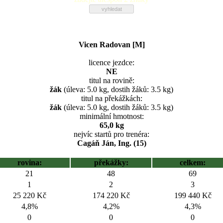
Vicen Radovan [M]
licence jezdce:
NE
titul na rovině:
žák
(úleva: 5.0 kg, dostih žáků: 3.5 kg)
titul na překážkách:
žák
(úleva: 5.0 kg, dostih žáků: 3.5 kg)
minimální hmotnost:
65,0 kg
nejvíc startů pro trenéra:
Cagáň Ján, Ing. (15)
rovina:
překážky:
celkem:
21
48
69
1
2
3
25 220 Kč
174 220 Kč
199 440 Kč
4,8%
4,2%
4,3%
0
0
0