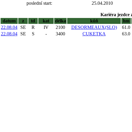
poslední start:
25.04.2010
Kariéra jezdce 
datum
z
td
kat
délka
kůň
hm
22.08.04
SE
R
IV
2100
DESORMEAUX(SLO)
61.0
22.08.04
SE
S
-
3400
CUKETKA
63.0