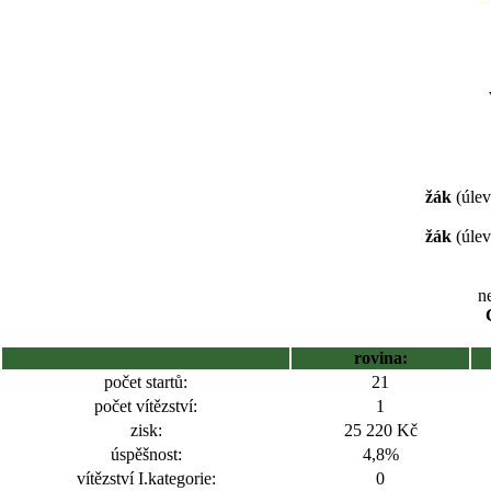
žák
(úlev
žák
(úlev
ne
rovina:
počet startů:
21
počet vítězství:
1
zisk:
25 220 Kč
úspěšnost:
4,8%
vítězství I.kategorie:
0