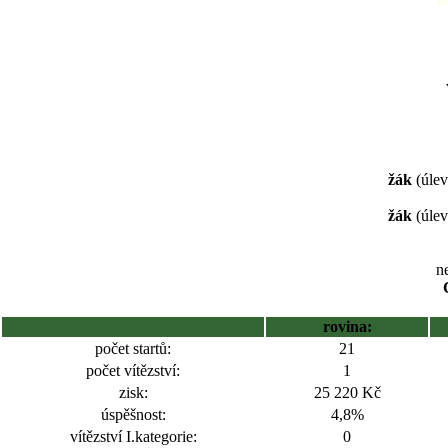
žák
(úlev
žák
(úlev
ne
rovina:
počet startů:
21
počet vítězství:
1
zisk:
25 220 Kč
úspěšnost:
4,8%
vítězství I.kategorie:
0