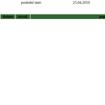
poslední start:
25.04.2010
datum
závod.
pop