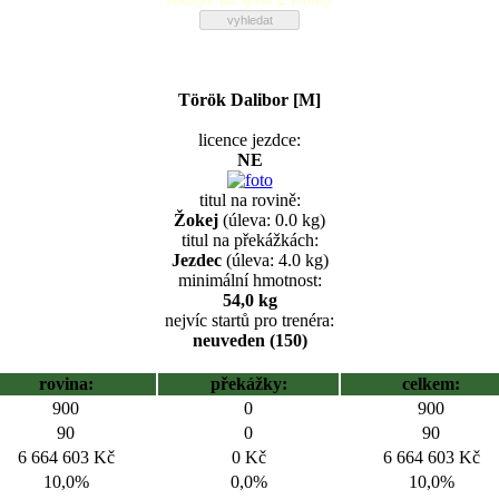
Török Dalibor [M]
licence jezdce:
NE
titul na rovině:
Žokej
(úleva: 0.0 kg)
titul na překážkách:
Jezdec
(úleva: 4.0 kg)
minimální hmotnost:
54,0 kg
nejvíc startů pro trenéra:
neuveden (150)
rovina:
překážky:
celkem:
900
0
900
90
0
90
6 664 603 Kč
0 Kč
6 664 603 Kč
10,0%
0,0%
10,0%