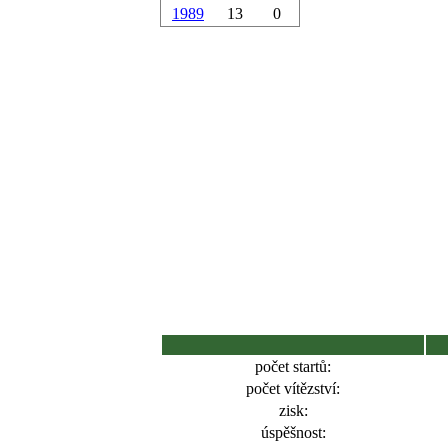
1989
13
0
počet startů:
počet vítězství:
zisk:
úspěšnost: