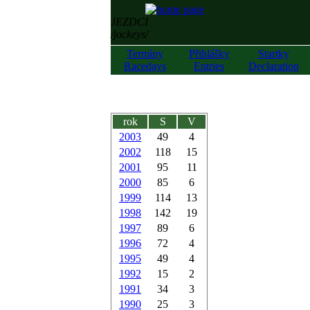
JEZDCI
/jockeys/
Termíny
Přihlášky
Startky
Racedays
Entries
Declaration
rok
S
V
2003
49
4
2002
118
15
2001
95
11
2000
85
6
1999
114
13
1998
142
19
1997
89
6
1996
72
4
1995
49
4
1992
15
2
1991
34
3
1990
25
3