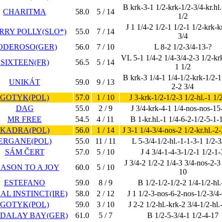
B krk-3-1 1/2-krk-1/2-3/4-kr.hl.
CHARITMA
58.0
5 / 14
1/2
J 1 1/4-2 1/2-1 1/2-1 1/2-krk-kr
RRY POLLY(SLO*)
55.0
7 / 14
3/4
ODEROSO(GER)
56.0
7 / 10
L 8-2 1/2-3/4-13-?
VL 5-1 1/4-2 1/4-3/4-2-3 1/2-kr
SIXTEEN(FR)
56.5
5 / 14
1 1/2
B krk-3 1/4-1 1/4-1/2-krk-1/2-1
UNIKÁT
59.0
9 / 13
2-2 3/4
GOTYK(POL)
57.0
1 / 10
J 3-krk-1/2-1/2-3 1/2-hl.-1 1/
DAG
55.0
2 / 9
J 3/4-krk-4-1 1/4-nos-nos-15-
MR FREE
54.5
4 / 11
B 1-kr.hl.-1 1/4-6-2-1/2-5-1-
KADRA(POL)
56.0
1 / 14
J 3-1 1/4-3/4-nos-2 1/2-kr.hl.-2-
ERGANE(POL)
55.0
11 / 11
L 5-3/4-1/2-hl.-1-1-3-1 1/2-3
SÁM ČERT
57.0
5 / 10
J 4 3/4-1-4-3-1/2-1 1/2-1-
J 3/4-2 1/2-2 1/4-3 3/4-nos-2-3
ASON TO A JOY
60.0
5 / 10
10
ESTEFANO
59.0
8 / 9
B 1/2-1/2-1/2-2 1/4-1/2-hl.
AL INSTINCT(IRE)
58.0
2 / 12
J 1 1/2-3-nos-6-2-nos-1/2-3/4
GOTYK(POL)
59.0
3 / 10
J 2-2 1/2-hl.-krk-2 3/4-1/2-hl.
DALAY BAY(GER)
61.0
5 / 7
B 1/2-5-3/4-1 1/2-4-17