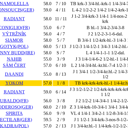
NAMOLELLA
58.0
7 / 10
TB krk-3 3/4-hl.-krk-1 1/4-3/4-7
NSOUCIS(GER)
59.0
4 / 11
L 4-2 1/2-2-2 1/4-2 1/4-2-krk-1
J 1-2 3/4-krk-3 1/4-1 1/4-nos-2
RADIANT
58.0
11 / 11
krk
CONIGLIO(FR)
55.0
6 / 7
B hl.-1 3/4-2-3/4-3-8
VÝTRŽNÍK
56.0
4 / 7
J 2 1/2-2-3-1-6-dal.
SIAMOR
58.0
5 / 7
B 3/4-1 1/2-krk-hl.-3 1/4-3 
GOTYK(POL)
60.0
5 / 13
J 1/2-3 1/4-1/2-1 3/4-3 1/4-2-hl.
NNY BUDD(IRE)
58.0
S / 7
L 4 1/4-1-1-1 1/2-dal.
NAHIB
55.0
3 / 9
J 3 1/4-1/4-6-2 1/2-hl.-1 1/4-
SÁM ČERT
57.0
6 / 10
L 2 1/4-3/4-hl.-kr.hl.-7-4 1/2-3 
J 1 3/4-1 1/2-3/4-kr.hl.-2 1/4-3
DAANDI
55.0
8 / 13
1/2
YOKOM
57.0
1 / 8
TB krk-krk-krk-hl.-1 1/4-kr.h
J 3 1/2-1/2-2 1/2-krk-krk-krk-kr
RADIANT
59.0
6 / 14
1 1/2
UBALDO(FR)
56.0
3 / 8
J 2 1/2-2 1/4-3/4-1 1/4-2-1/2-
ODEROSO(GER)
60.0
2 / 10
Z 3 1/4-krk-10-3/4-1 3/4-1 3/4-k
SPIRITA
56.0
9 / 9
VL 4 1/4-1 3/4-2-1 1/2-8-3/4-1/
ECTILAR(GER)
59.5
2 / 9
J 1 1/2-1 3/4-krk-3-nos-9-1/2-
KADRA(POL)
57.0
2 / 13
J 1 3/4-kr.hl.-1 1/4-krk-1/2-1/2-