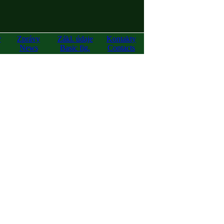
y
Zprávy
Zákl. údaje
Kontakty
News
Basic fig.
Contacts