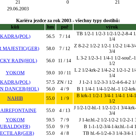
21
0
21
29.06.2003
Kariéra jezdce za rok 2003 - všechny typy dostihů:
kůň
hm
poř
výrok
TB 1/2-1 1/2-3 1/2-1/2-2-8-4 1
KADRA(POL)
56.5
7 / 14
1/4
Z 8-2-2 1/2-2 1/2-1 1/2-2 1/4-3/
 MAJESTIC(GER)
58.0
7 / 12
3/4
L 3-2 1/2-3-1 1/4-1 1/2-souč.-1
CKY RAIN(HOL)
56.0
11 / 14
1/2
L 2 1/2-krk-2 1/4-2-2 1/2-1-2 1/
YOKOM
59.0
10 / 11
1/4
KADRA(POL)
57.5
ZN / 12
J 1-2-1 1/2-3-3 1/2-4-6-4-2 1
IN DANCER(HOL)
56.0
4 / 9
B 1 1/4-1 1/4-1/2-hl.-1 1/2-krk
B krk-1 1/2-1 3/4-1 1/4-1 1/4-1
NAHIB
55.0
1 / 9
1/2
J 1/2-1/2-hl.-1 1/2-1/2-1 3/4-krk
AIREFONTAINE
55.0
4 / 13
3/4
YOKOM
59.5
7 / 9
J 1-kr.hl.-2 1/2-1/2-2 1/2-2-1 
UBALDO(FR)
55.0
9 / 9
B 1-1-1/2-3/4-1-kr.hl.-1-4 
ECTILAR(GER)
55.0
4 / 8
TB hl.-6-1/2-4-3 1/4-3/4-1 