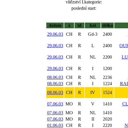
vítězství I.kategorie:
poslední start:
datum
z
td
kat
délka
29.06.03
CH
R
Gd-3
2400
29.06.03
CH
R
L
2400
OUR
29.06.03
CH
R
NL
2200
LU
29.06.03
CH
R
I
1200
08.06.03
CH
R
NL
2236
08.06.03
CH
R
I
1224
RA
08.06.03
CH
R
IV
1524
07.06.03
MO
R
V
1410
CL
07.06.03
MO
R
NL
1410
07.06.03
MO
R
II
2020
01.06.03
CH
R
I
2220
N