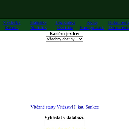
Výsledky
Statistiky
Legislativa
Avíza
Dokument
Results
Statistics
Decision
Foreign starts
Documents
Kariéra jezdce:
Vítězné starty
Vítězství I. kat.
Sankce
Vyhledat v databázi:
zadejte alespoň 2 znaky