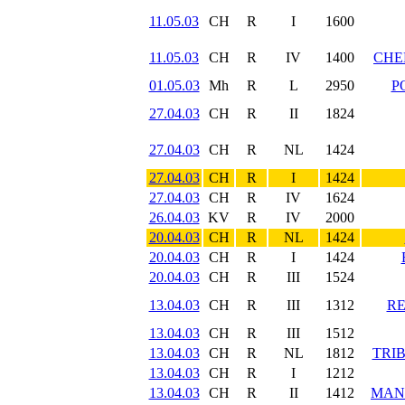
11.05.03
CH
R
I
1600
11.05.03
CH
R
IV
1400
CHE
01.05.03
Mh
R
L
2950
P
27.04.03
CH
R
II
1824
27.04.03
CH
R
NL
1424
27.04.03
CH
R
I
1424
27.04.03
CH
R
IV
1624
26.04.03
KV
R
IV
2000
20.04.03
CH
R
NL
1424
20.04.03
CH
R
I
1424
20.04.03
CH
R
III
1524
13.04.03
CH
R
III
1312
RE
13.04.03
CH
R
III
1512
13.04.03
CH
R
NL
1812
TRIB
13.04.03
CH
R
I
1212
13.04.03
CH
R
II
1412
MAN