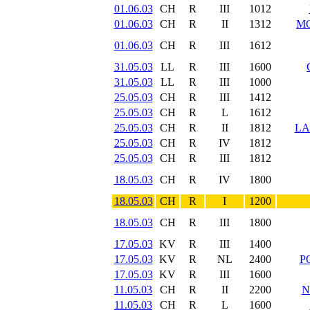
01.06.03
CH
R
III
1012
01.06.03
CH
R
II
1312
MO
01.06.03
CH
R
III
1612
31.05.03
LL
R
III
1600
31.05.03
LL
R
III
1000
25.05.03
CH
R
III
1412
25.05.03
CH
R
L
1612
25.05.03
CH
R
II
1812
LA
25.05.03
CH
R
IV
1812
25.05.03
CH
R
III
1812
18.05.03
CH
R
IV
1800
18.05.03
CH
R
I
1200
18.05.03
CH
R
III
1800
17.05.03
KV
R
III
1400
17.05.03
KV
R
NL
2400
P
17.05.03
KV
R
III
1600
11.05.03
CH
R
II
2200
N
11.05.03
CH
R
L
1600