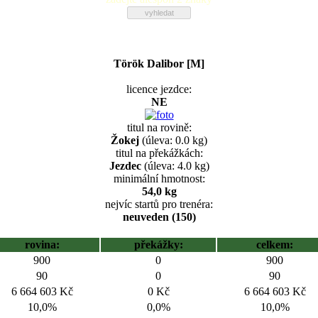
Török Dalibor [M]
licence jezdce:
NE
titul na rovině:
Žokej
(úleva: 0.0 kg)
titul na překážkách:
Jezdec
(úleva: 4.0 kg)
minimální hmotnost:
54,0 kg
nejvíc startů pro trenéra:
neuveden (150)
rovina:
překážky:
celkem:
900
0
900
90
0
90
6 664 603 Kč
0 Kč
6 664 603 Kč
10,0%
0,0%
10,0%