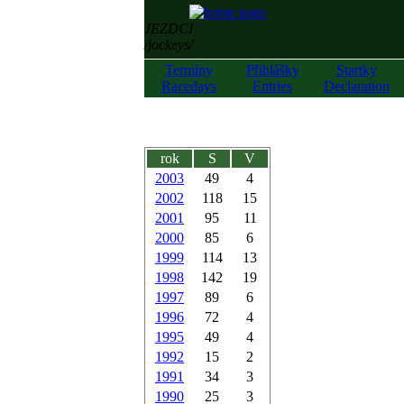
JEZDCI
/jockeys/
Termíny
Přihlášky
Startky
Racedays
Entries
Declaration
rok
S
V
2003
49
4
2002
118
15
2001
95
11
2000
85
6
1999
114
13
1998
142
19
1997
89
6
1996
72
4
1995
49
4
1992
15
2
1991
34
3
1990
25
3