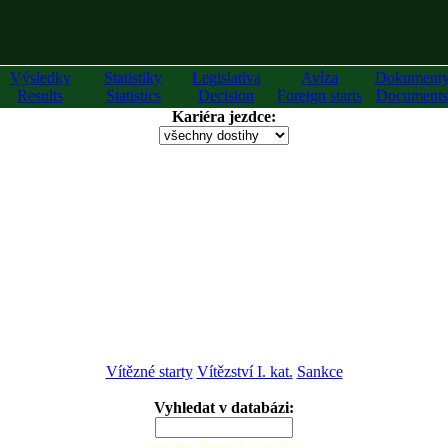
Výsledky
Statistiky
Legislativa
Avíza
Dokument
Results
Statistics
Decision
Foreign starts
Documents
Kariéra jezdce:
Vítězné starty
Vítězství I. kat.
Sankce
Vyhledat v databázi:
zadejte alespoň 2 znaky