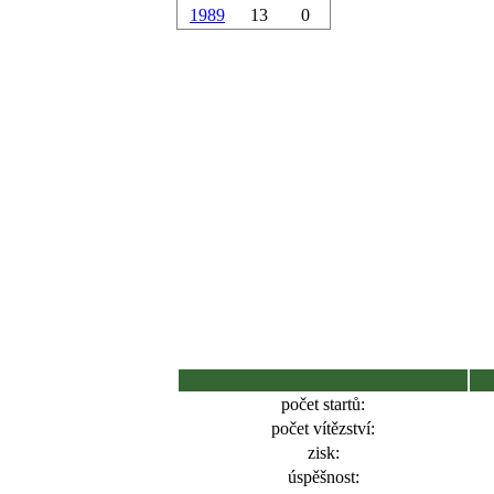
1989
13
0
počet startů:
počet vítězství:
zisk:
úspěšnost: