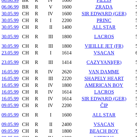
06.06.99
BR
R
IV
1600
FILLIS
06.06.99
BR
R
V
1600
ZRADA
30.05.99
CH
R
IV
1600
SIR EDWARD (GER)
30.05.99
CH
R
I
2200
PRINC
30.05.99
CH
R
II
1400
ALL STAR
30.05.99
CH
R
III
1800
LACROS
30.05.99
CH
R
III
1800
VIEILLE JET (FR)
23.05.99
CH
R
I
1614
VSACAN
23.05.99
CH
R
III
1414
CAZYYANI(FR)
16.05.99
CH
R
IV
2620
VAN DAMME
16.05.99
CH
R
III
2220
SHAPELY HEART
16.05.99
CH
R
IV
1800
AMERICAN BOY
16.05.99
CH
R
IV
1614
LACROS
16.05.99
CH
R
IV
1614
SIR EDWARD (GER)
09.05.99
CH
R
IV
2200
ČIP
09.05.99
CH
R
I
1600
ALL STAR
09.05.99
CH
R
II
2400
VSACAN
09.05.99
CH
R
II
1800
BEACH BOY