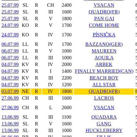
25.07.99
SL
R
CH
2400
VSACAN
25.07.99
SL
R
III
1600
QUADRO(FR)
25.07.99
SL
R
V
1800
PAN GAI
24.07.99
KO
R
V
1700
COME HOME
24.07.99
KO
R
IV
1700
PÍSNIČKA
06.07.99
LL
R
IV
1700
BAZZANO(GER)
06.07.99
LL
R
V
1000
MAUREEN
06.07.99
LL
R
III
1000
AQUILA
04.07.99
KV
R
IV
2000
ARBEK
04.07.99
KV
R
I
1400
FINALLY MARRIED(CAN)
04.07.99
KV
R
III
2200
BEACH BOY
04.07.99
KV
R
IV
1200
ALL STAR
03.07.99
NE
R
IV
1800
QUADRO(FR)
27.06.99
CH
R
III
1600
LACROS
27.06.99
CH
R
L
2600
VSACAN
13.06.99
SL
R
III
1100
QUADARA
13.06.99
SL
R
V
1600
GANG
13.06.99
SL
R
III
1000
HUCKLEBERRY