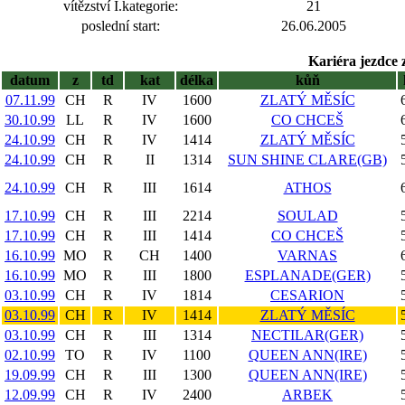
vítězství I.kategorie:
21
poslední start:
26.06.2005
Kariéra jezdce 
datum
z
td
kat
délka
kůň
07.11.99
CH
R
IV
1600
ZLATÝ MĚSÍC
30.10.99
LL
R
IV
1600
CO CHCEŠ
24.10.99
CH
R
IV
1414
ZLATÝ MĚSÍC
24.10.99
CH
R
II
1314
SUN SHINE CLARE(GB)
24.10.99
CH
R
III
1614
ATHOS
17.10.99
CH
R
III
2214
SOULAD
17.10.99
CH
R
III
1414
CO CHCEŠ
16.10.99
MO
R
CH
1400
VARNAS
16.10.99
MO
R
III
1800
ESPLANADE(GER)
03.10.99
CH
R
IV
1814
CESARION
03.10.99
CH
R
IV
1414
ZLATÝ MĚSÍC
03.10.99
CH
R
III
1314
NECTILAR(GER)
02.10.99
TO
R
IV
1100
QUEEN ANN(IRE)
19.09.99
CH
R
III
1300
QUEEN ANN(IRE)
12.09.99
CH
R
IV
2400
ARBEK