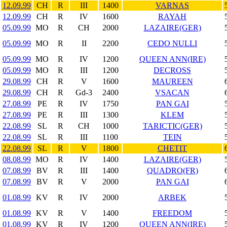
12.09.99
CH
R
III
1400
VARNAS
12.09.99
CH
R
IV
1600
RAYAH
05.09.99
MO
R
CH
2000
LAZAIRE(GER)
05.09.99
MO
R
II
2200
CEDO NULLI
05.09.99
MO
R
IV
1200
QUEEN ANN(IRE)
05.09.99
MO
R
III
1200
DECROSS
29.08.99
CH
R
V
1600
MAUREEN
29.08.99
CH
R
Gd-3
2400
VSACAN
27.08.99
PE
R
IV
1750
PAN GAI
27.08.99
PE
R
III
1300
KLEM
22.08.99
SL
R
CH
1000
TARICTIC(GER)
22.08.99
SL
R
III
1100
TEIN
22.08.99
SL
R
V
1800
CHETIT
08.08.99
MO
R
IV
1400
LAZAIRE(GER)
07.08.99
BV
R
III
1400
QUADRO(FR)
07.08.99
BV
R
V
2000
PAN GAI
01.08.99
KV
R
IV
2000
ARBEK
01.08.99
KV
R
V
1400
FREEDOM
01.08.99
KV
R
IV
1200
QUEEN ANN(IRE)