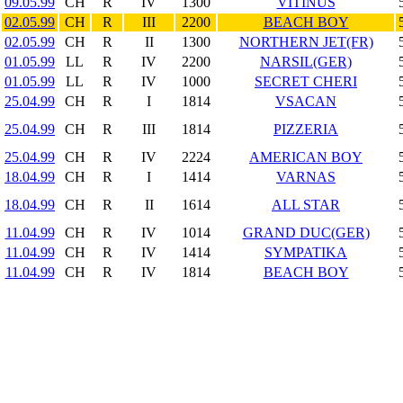
09.05.99
CH
R
IV
1300
VITINUS
02.05.99
CH
R
III
2200
BEACH BOY
02.05.99
CH
R
II
1300
NORTHERN JET(FR)
01.05.99
LL
R
IV
2200
NARSIL(GER)
01.05.99
LL
R
IV
1000
SECRET CHERI
25.04.99
CH
R
I
1814
VSACAN
25.04.99
CH
R
III
1814
PIZZERIA
25.04.99
CH
R
IV
2224
AMERICAN BOY
18.04.99
CH
R
I
1414
VARNAS
18.04.99
CH
R
II
1614
ALL STAR
11.04.99
CH
R
IV
1014
GRAND DUC(GER)
11.04.99
CH
R
IV
1414
SYMPATIKA
11.04.99
CH
R
IV
1814
BEACH BOY